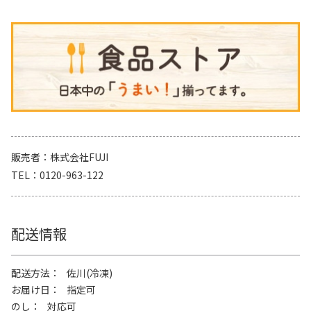
販売者
株式会社FUJI
TEL
0120-963-122
配送情報
配送方法
佐川(冷凍)
お届け日
指定可
のし
対応可