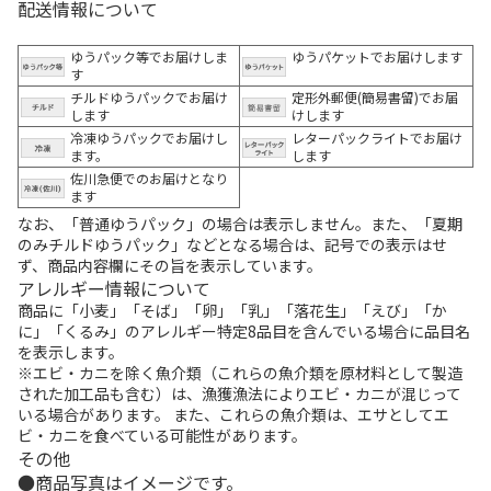
配送情報について
ゆうパック等でお届けしま
ゆうパケットでお届けします
す
チルドゆうパックでお届け
定形外郵便(簡易書留)でお届
します
けします
冷凍ゆうパックでお届けし
レターパックライトでお届け
ます。
します
佐川急便でのお届けとなり
ます
なお、「普通ゆうパック」の場合は表示しません。また、「夏期
のみチルドゆうパック」などとなる場合は、記号での表示はせ
ず、商品内容欄にその旨を表示しています。
アレルギー情報について
商品に「小麦」「そば」「卵」「乳」「落花生」「えび」「か
に」「くるみ」のアレルギー特定8品目を含んでいる場合に品目名
を表示します。
※エビ・カニを除く魚介類（これらの魚介類を原材料として製造
された加工品も含む）は、漁獲漁法によりエビ・カニが混じって
いる場合があります。 また、これらの魚介類は、エサとしてエ
ビ・カニを食べている可能性があります。
その他
商品写真はイメージです。