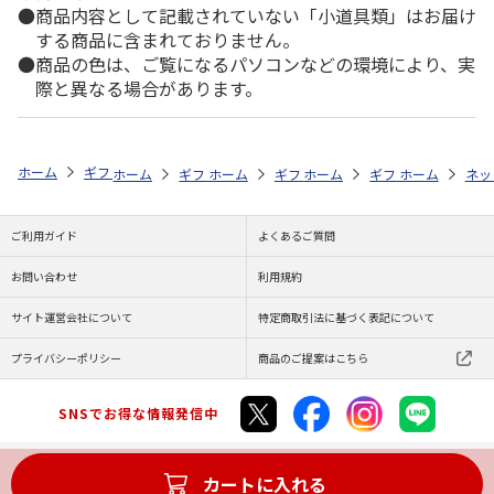
商品内容として記載されていない「小道具類」はお届け
する商品に含まれておりません。
商品の色は、ご覧になるパソコンなどの環境により、実
際と異なる場合があります。
ホーム
ギフトストア
帰省で贈りたいお土産特集
カテゴリから探す
ホーム
ギフトストア
ホーム
ギフトストア
帰省で贈りたいお土産特集
ホーム
ギフト通販
帰省で贈りたいお
ホーム
グル
ネッ
シ
ご利用ガイド
よくあるご質問
お問い合わせ
利用規約
サイト運営会社について
特定商取引法に基づく表記について
プライバシーポリシー
商品のご提案はこちら
SNSでお得な情報発信中
カートに入れる