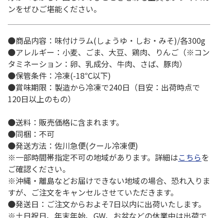
ンをぜひご堪能ください。
●商品内容：味付けラム(しょうゆ・しお・みそ)/各300g
●アレルギー：小麦、ごま、大豆、鶏肉、りんご（※コン
タミネーション：卵、乳成分、牛肉、さば、豚肉）
●保管条件：冷凍(-18℃以下)
●賞味期限：製造から冷凍で240日（目安：出荷時点で
120日以上のもの）
●送料：販売価格に含まれます。
●同梱：不可
●発送方法：佐川急便(クール冷凍便)
※一部時間帯指定不可の地域があります。詳細は
こちら
を
ご確認ください。
※沖縄・離島などお届けできない地域の場合、恐れ入りま
すが、ご注文をキャンセルさせていただきます。
●発送日：ご注文からおよそ7日以内に出荷いたします。
※土日祝日、年末年始、GW、お盆などの休業中は出荷で