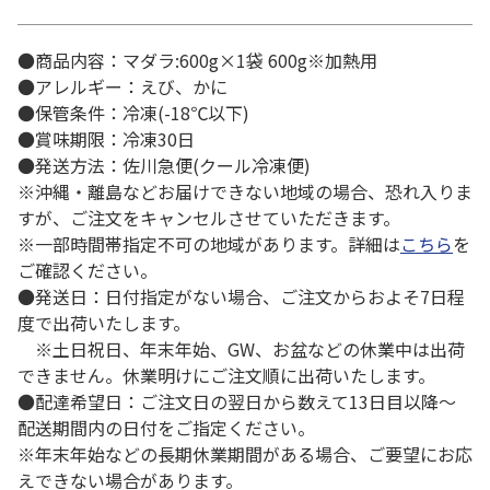
●商品内容：マダラ:600g×1袋 600g※加熱用
●アレルギー：えび、かに
●保管条件：冷凍(-18℃以下)
●賞味期限：冷凍30日
●発送方法：佐川急便(クール冷凍便)
※沖縄・離島などお届けできない地域の場合、恐れ入りま
すが、ご注文をキャンセルさせていただきます。
※一部時間帯指定不可の地域があります。詳細は
こちら
を
ご確認ください。
●発送日：日付指定がない場合、ご注文からおよそ7日程
度で出荷いたします。
※土日祝日、年末年始、GW、お盆などの休業中は出荷
できません。休業明けにご注文順に出荷いたします。
●配達希望日：ご注文日の翌日から数えて13日目以降～
配送期間内の日付をご指定ください。
※年末年始などの長期休業期間がある場合、ご要望にお応
えできない場合があります。