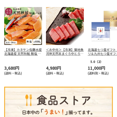
【冷凍】カネサン佐藤水産
＜お中元＞【冷凍】築地魚
北海道七つ星ギフト
北海道産 天然秋鮭 無塩 冷
河岸天然本まぐろ中とろ赤
リ＆九州七つ星ギフ
凍 切身 パック 計600g
身Ａ
ざかり
5.0
（2）
3,680円
4,980円
11,000円
(送料・税込)
(送料・税込)
(送料別・税込)