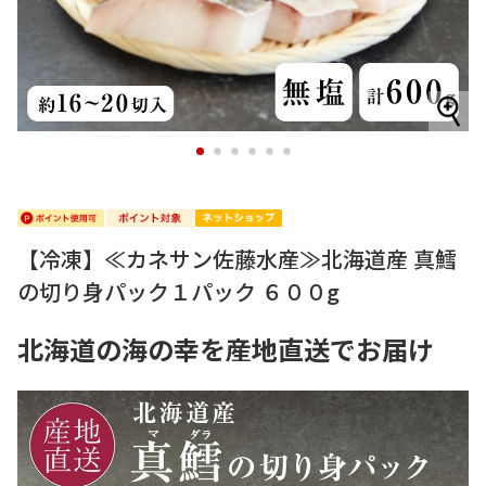
1
2
3
4
5
6
【冷凍】≪カネサン佐藤水産≫北海道産 真鱈
の切り身パック１パック ６００g
北海道の海の幸を産地直送でお届け