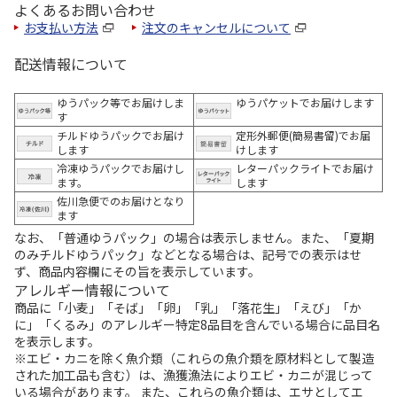
よくあるお問い合わせ
お支払い方法
注文のキャンセルについて
配送情報について
ゆうパック等でお届けしま
ゆうパケットでお届けします
す
チルドゆうパックでお届け
定形外郵便(簡易書留)でお届
します
けします
冷凍ゆうパックでお届けし
レターパックライトでお届け
ます。
します
佐川急便でのお届けとなり
ます
なお、「普通ゆうパック」の場合は表示しません。また、「夏期
のみチルドゆうパック」などとなる場合は、記号での表示はせ
ず、商品内容欄にその旨を表示しています。
アレルギー情報について
商品に「小麦」「そば」「卵」「乳」「落花生」「えび」「か
に」「くるみ」のアレルギー特定8品目を含んでいる場合に品目名
を表示します。
※エビ・カニを除く魚介類（これらの魚介類を原材料として製造
された加工品も含む）は、漁獲漁法によりエビ・カニが混じって
いる場合があります。 また、これらの魚介類は、エサとしてエ