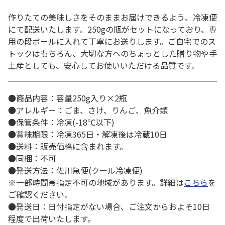
作りたての美味しさをそのままお届けできるよう、冷凍便
にて配送いたします。250gの瓶がセットになっており、専
用の段ボールに入れて丁寧にお送りします。ご自宅でのス
トックはもちろん、大切な方へのちょっとした贈り物や手
土産としても、安心してお使いいただける品質です。
●商品内容：容量250g入り×2瓶
●アレルギー：ごま、さけ、りんご、魚介類
●保管条件：冷凍(-18℃以下)
●賞味期限：冷凍365日・解凍後は冷蔵10日
●送料：販売価格に含まれます。
●同梱：不可
●発送方法：佐川急便(クール冷凍便)
※一部時間帯指定不可の地域があります。詳細は
こちら
を
ご確認ください。
●発送日：日付指定がない場合、ご注文からおよそ10日
程度で出荷いたします。