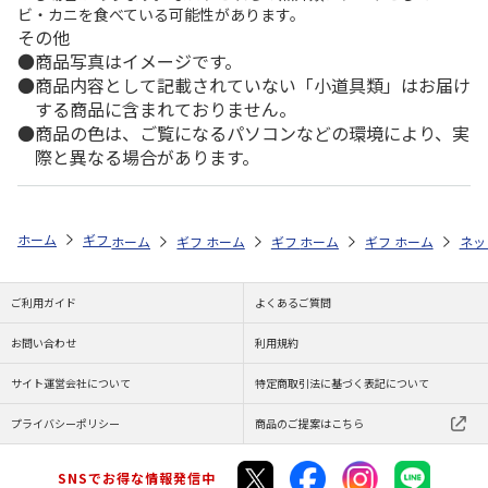
ビ・カニを食べている可能性があります。
その他
商品写真はイメージです。
商品内容として記載されていない「小道具類」はお届け
する商品に含まれておりません。
商品の色は、ご覧になるパソコンなどの環境により、実
際と異なる場合があります。
ホーム
ギフトストア
帰省で贈りたいお土産特集
カテゴリから探す
ホーム
ギフトストア
ホーム
ギフトストア
帰省で贈りたいお土産特集
ホーム
ギフト通販
帰省で贈りたいお
ホーム
グル
ネッ
シ
ご利用ガイド
よくあるご質問
お問い合わせ
利用規約
サイト運営会社について
特定商取引法に基づく表記について
プライバシーポリシー
商品のご提案はこちら
SNSでお得な情報発信中