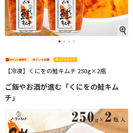
1
2
3
4
【冷凍】くにをの鮭キムチ 250g×2瓶
ご飯やお酒が進む「くにをの鮭キム
チ」