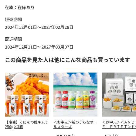
在庫
在庫あり
販売期間
2024年12月01日～2027年02月28日
配送期間
2024年12月11日～2027年03月07日
この商品を見た人は他にこんな商品も買っています
【冷凍】くにをの鮭キムチ
＜お中元＞新つぶらなオー
＜お中元＞＜ＡＮＤ
250g×3瓶
ルスターズ
Ｅ ＦＲＩＥＴ＞ド
リット５種１０個詰
4.8
（191）
5.0
（4）