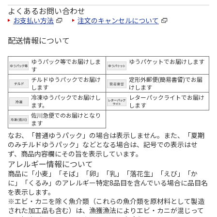
よくあるお問い合わせ
お支払い方法
注文のキャンセルについて
配送情報について
ゆうパック等でお届けしま
ゆうパケットでお届けします
す
チルドゆうパックでお届け
定形外郵便(簡易書留)でお届
します
けします
冷凍ゆうパックでお届けし
レターパックライトでお届け
ます。
します
佐川急便でのお届けとなり
ます
なお、「普通ゆうパック」の場合は表示しません。また、「夏期
のみチルドゆうパック」などとなる場合は、記号での表示はせ
ず、商品内容欄にその旨を表示しています。
アレルギー情報について
商品に「小麦」「そば」「卵」「乳」「落花生」「えび」「か
に」「くるみ」のアレルギー特定8品目を含んでいる場合に品目名
を表示します。
※エビ・カニを除く魚介類（これらの魚介類を原材料として製造
された加工品も含む）は、漁獲漁法によりエビ・カニが混じって