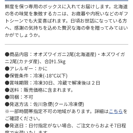
鮮度を保つ専用のボックスに入れてお届けします。北海道
の冬の味覚を象徴するカニは、お歳暮や内祝いなどのギフ
トシーンでも大変喜ばれます。日頃お世話になっている方
へ、感謝の気持ちを込めた贅沢な海の幸を贈ってみてはい
かがでしょうか。
●商品内容：オオズワイガニ2尾(北海道産)・本ズワイガ
ニ2尾(カナダ産)、合計1.5kg
●アレルギー：かに
●保管条件：冷凍(-18℃以下)
●賞味期限：冷凍30日、冷蔵で解凍後は２日
●送料：販売価格に含まれます。
●同梱：不可
●発送方法：佐川急便(クール冷凍便)
※一部時間帯指定不可の地域があります。詳細は
こちら
を
ご確認ください。
●発送日：日付指定がない場合、ご注文からおよそ7日程
度で出荷いたします。