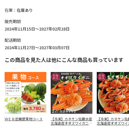
在庫
在庫あり
販売期間
2024年11月15日～2027年02月28日
配送期間
2024年11月27日～2027年03月07日
この商品を見た人は他にこんな商品も買っています
ＷＥＢ定期便果物コース
【冷凍】カネサン佐藤水産
【冷凍】カネサン佐
北海道産オオズワイガニ姿
北海道産オオズワイ
2尾(合計800g)
尾(合計1.6kg)