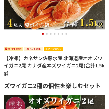
1
2
3
4
5
6
7
【冷凍】カネサン佐藤水産 北海道産オオズワ
イガニ2尾 カナダ産本ズワイガニ2尾(合計1.5k
g)
ズワイガニ2種の個性を楽しむセット