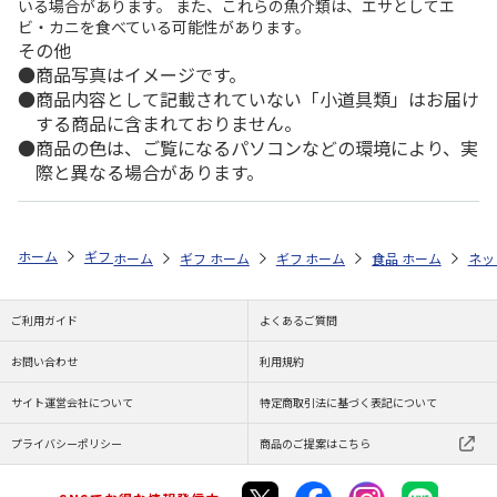
いる場合があります。 また、これらの魚介類は、エサとしてエ
ビ・カニを食べている可能性があります。
その他
商品写真はイメージです。
商品内容として記載されていない「小道具類」はお届け
する商品に含まれておりません。
商品の色は、ご覧になるパソコンなどの環境により、実
際と異なる場合があります。
ホーム
ギフトストア
帰省で贈りたいお土産特集
カテゴリから探す
ホーム
ギフトストア
ホーム
ギフトストア
帰省で贈りたいお土産特集
ホーム
食品・グルメストア
帰省で贈りたいお
ホーム
ネッ
シ
ご利用ガイド
よくあるご質問
お問い合わせ
利用規約
サイト運営会社について
特定商取引法に基づく表記について
プライバシーポリシー
商品のご提案はこちら