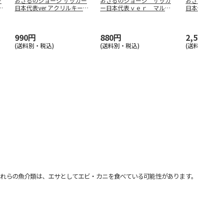
ー
おさるのジョージ サッカー
おさるのジョージ サッカ
おさるのジョ
日本代表ver アクリルキーホ
ー日本代表ｖｅｒ マルチ
日本代表ver
ル
…
ステッカー
990円
880円
2,530円
(送料別・税込)
(送料別・税込)
(送料別・税込
れらの魚介類は、エサとしてエビ・カニを食べている可能性があります。