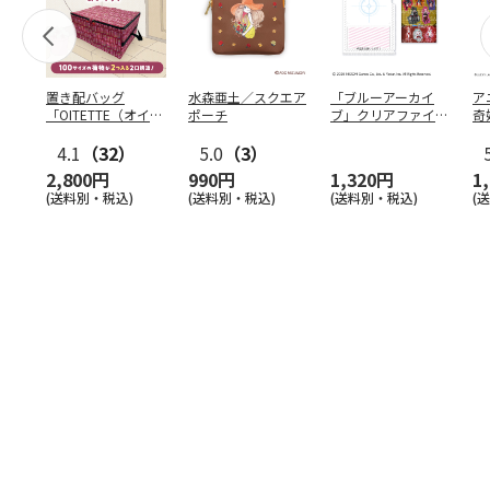
置き配バッグ
水森亜土／スクエア
「ブルーアーカイ
ア
「OITETTE（オイテ
ポーチ
ブ」クリアファイル
奇
ッテ）」
&ステッカーセット
風
4.1
（32）
5.0
（3）
セ
2,800円
990円
1,320円
1
(送料別・税込)
(送料別・税込)
(送料別・税込)
(