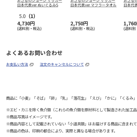
おさるのジョージ サッカー
おさるのジョージ サッカー
おさる
日本代表ver ぬいぐるみS
日本代表ver マフラータオル
日本代表
ド
…
5.0
（1）
4,730円
2,750円
1,76
(送料別・税込)
(送料別・税込)
(送料別
よくあるお問い合わせ
お支払い方法
注文のキャンセルについて
商品に「小麦」「そば」「卵」「乳」「落花生」「えび」「かに」「くるみ」
※エビ・カニを除く魚介類（これらの魚介類を原材料として製造された加工品
※商品写真はイメージです。
※商品内容として記載されていない「小道具類」はお届けする商品に含まれて
※商品の色は、印刷の都合により、実際と異なる場合があります。