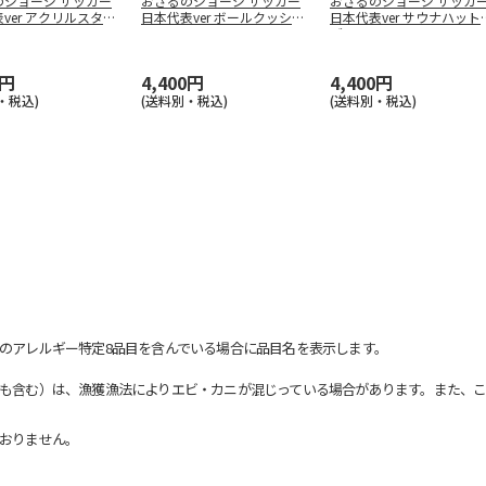
のジョージ サッカー
おさるのジョージ サッカー
おさるのジョージ サッカ
ver アクリルスタン
日本代表ver ボールクッショ
日本代表ver サウナハット
ン
ブ
…
0円
4,400円
4,400円
・税込)
(送料別・税込)
(送料別・税込)
のアレルギー特定8品目を含んでいる場合に品目名を表示します。
も含む）は、漁獲漁法によりエビ・カニが混じっている場合があります。また、こ
おりません。