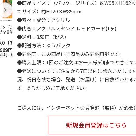
●商品サイズ：（パッケージサイズ）約W95×H162×
てサイズ）約H120×W85mm
●素材・成分：アクリル
ニメ『ジョジョの
水森亜土／ステッカ
リラックマ／マルチ
令和八年七
●内容：アクリルスタンド レッドカード(1ヶ)
妙な冒険 黄金の
ーセット
ケース
優勝力士純金
●送料：850円（税込）
』チョコラータと
【安青錦】
ッ
5.0
…
（7）
5.0
（6）
●配送方法：ゆうパック
,969円
600円
1,100円
605,000
●同梱等：この商品は同商品のみ同梱可能です。
送料別・税込)
(送料別・税込)
(送料別・税込)
(送料・税込)
●購入上限：1回のご注文はお一人様5個までとさせて
●発送について：ご注文から7日以内に発送いたしま
況、祝日を挟む場合、発送（お届け）に日数がかかる
す。あらかじめご了承ください。
ご購入には、インターネット会員登録（無料）が必要
新規会員登録はこちら