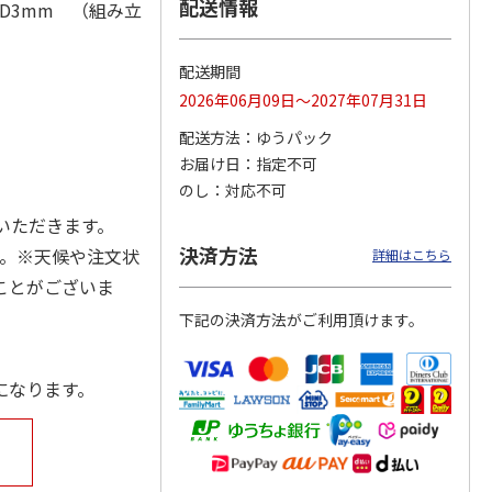
配送情報
D3mm （組み立
配送期間
月場所
リラックマ／クリア
「犬夜叉」アクリル
大谷翔平 THE
2026年06月09日～2027年07月31日
製小判
ファイル３点セット
ジオラマスタンド
GOLDEN TWO-WAY
（殺生丸）
アクリルス
…
配送方法
ゆうパック
5.0
（4）
5.0
（4）
お届け日
指定不可
円
750円
3,300円
2,750円
のし
対応不可
(送料別・税込)
(送料別・税込)
(送料別・税込)
いただきます。
決済方法
す。※天候や注文状
詳細はこちら
ことがございま
下記の決済方法がご利用頂けます。
になります。