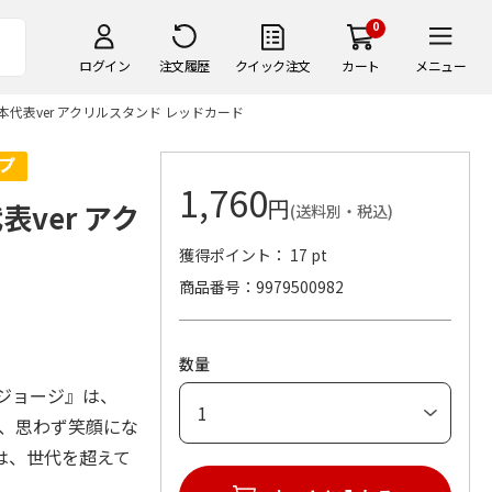
0
ログイン
注文履歴
クイック注文
カート
メニュー
代表ver アクリルスタンド レッドカード
1,760
円
ver アク
(送料別・税込)
獲得ポイント： 17 pt
商品番号
9979500982
数量
のジョージ』は、
で、思わず笑顔にな
は、世代を超えて