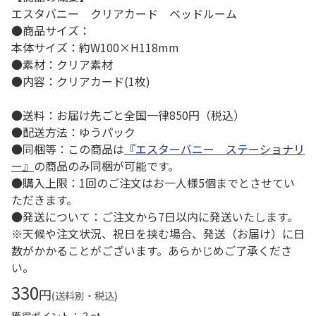
エスタバニー クリアカード ベッドルーム
●商品サイズ：
本体サイズ：約W100×H118mm
●素材：クリア素材
●内容：クリアカード(1枚)
●送料：お届け先ごと全国一律850円（税込）
●配送方法：ゆうパック
●同梱等：この商品は
『エスターバニー ステーショナリ
ー』
の商品のみ同梱が可能です。
●購入上限：1回のご注文はお一人様5個までとさせてい
ただきます。
●発送について：ご注文から7日以内に発送いたします。
※天候や注文状況、祝日を挟む場合、発送（お届け）に日
数がかかることがございます。あらかじめご了承くださ
い。
330
円
(送料別・税込)