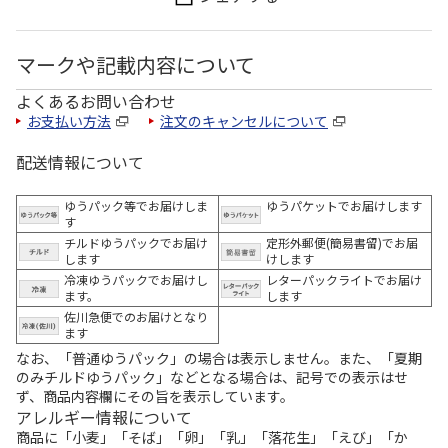
マークや記載内容について
よくあるお問い合わせ
お支払い方法
注文のキャンセルについて
配送情報について
ゆうパック等でお届けしま
ゆうパケットでお届けします
す
チルドゆうパックでお届け
定形外郵便(簡易書留)でお届
します
けします
冷凍ゆうパックでお届けし
レターパックライトでお届け
ます。
します
佐川急便でのお届けとなり
ます
なお、「普通ゆうパック」の場合は表示しません。また、「夏期
のみチルドゆうパック」などとなる場合は、記号での表示はせ
ず、商品内容欄にその旨を表示しています。
アレルギー情報について
商品に「小麦」「そば」「卵」「乳」「落花生」「えび」「か