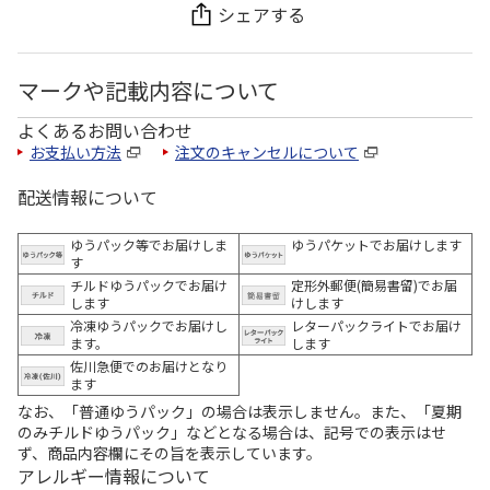
シェアする
マークや記載内容について
よくあるお問い合わせ
お支払い方法
注文のキャンセルについて
配送情報について
ゆうパック等でお届けしま
ゆうパケットでお届けします
す
チルドゆうパックでお届け
定形外郵便(簡易書留)でお届
します
けします
冷凍ゆうパックでお届けし
レターパックライトでお届け
ます。
します
佐川急便でのお届けとなり
ます
なお、「普通ゆうパック」の場合は表示しません。また、「夏期
のみチルドゆうパック」などとなる場合は、記号での表示はせ
ず、商品内容欄にその旨を表示しています。
アレルギー情報について