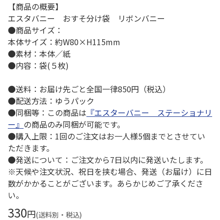
【商品の概要】
エスタバニー おすそ分け袋 リボンバニー
●商品サイズ：
本体サイズ：約W80×H115mm
●素材：本体／紙
●内容：袋(５枚)
●送料：お届け先ごと全国一律850円（税込）
●配送方法：ゆうパック
●同梱等：この商品は
『エスターバニー ステーショナリ
ー』
の商品のみ同梱が可能です。
●購入上限：1回のご注文はお一人様5個までとさせてい
ただきます。
●発送について：ご注文から7日以内に発送いたします。
※天候や注文状況、祝日を挟む場合、発送（お届け）に日
数がかかることがございます。あらかじめご了承くださ
い。
330
円
(送料別・税込)