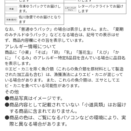
冷凍ゆうパックでお届けし
レターパックライトでお届け
ます。
します
佐川急便でのお届けとなり
ます
なお、「普通ゆうパック」の場合は表示しません。また、「夏期
のみチルドゆうパック」などとなる場合は、記号での表示はせ
ず、商品内容欄にその旨を表示しています。
アレルギー情報について
商品に「小麦」「そば」「卵」「乳」「落花生」「えび」「か
に」「くるみ」のアレルギー特定8品目を含んでいる場合に品目名
を表示します。
※エビ・カニを除く魚介類（これらの魚介類を原材料として製造
された加工品も含む）は、漁獲漁法によりエビ・カニが混じって
いる場合があります。 また、これらの魚介類は、エサとしてエ
ビ・カニを食べている可能性があります。
その他
商品写真はイメージです。
商品内容として記載されていない「小道具類」はお届け
する商品に含まれておりません。
商品の色は、ご覧になるパソコンなどの環境により、実
際と異なる場合があります。