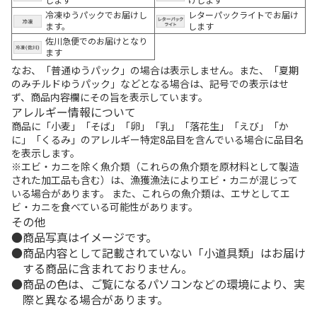
冷凍ゆうパックでお届けし
レターパックライトでお届け
ます。
します
佐川急便でのお届けとなり
ます
なお、「普通ゆうパック」の場合は表示しません。また、「夏期
のみチルドゆうパック」などとなる場合は、記号での表示はせ
ず、商品内容欄にその旨を表示しています。
アレルギー情報について
商品に「小麦」「そば」「卵」「乳」「落花生」「えび」「か
に」「くるみ」のアレルギー特定8品目を含んでいる場合に品目名
を表示します。
※エビ・カニを除く魚介類（これらの魚介類を原材料として製造
された加工品も含む）は、漁獲漁法によりエビ・カニが混じって
いる場合があります。 また、これらの魚介類は、エサとしてエ
ビ・カニを食べている可能性があります。
その他
商品写真はイメージです。
商品内容として記載されていない「小道具類」はお届け
する商品に含まれておりません。
商品の色は、ご覧になるパソコンなどの環境により、実
際と異なる場合があります。