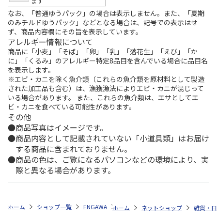
ます
なお、「普通ゆうパック」の場合は表示しません。また、「夏期
のみチルドゆうパック」などとなる場合は、記号での表示はせ
ず、商品内容欄にその旨を表示しています。
アレルギー情報について
商品に「小麦」「そば」「卵」「乳」「落花生」「えび」「か
に」「くるみ」のアレルギー特定8品目を含んでいる場合に品目名
を表示します。
※エビ・カニを除く魚介類（これらの魚介類を原材料として製造
された加工品も含む）は、漁獲漁法によりエビ・カニが混じって
いる場合があります。 また、これらの魚介類は、エサとしてエ
ビ・カニを食べている可能性があります。
その他
商品写真はイメージです。
商品内容として記載されていない「小道具類」はお届け
する商品に含まれておりません。
商品の色は、ご覧になるパソコンなどの環境により、実
際と異なる場合があります。
ホーム
ショップ一覧
ENGAWA
「ブルーアーカイブ」オリジナルアク
ホーム
ネットショップ
雑貨・日