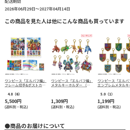
配送期間
2026年06月29日～2027年04月14日
この商品を見た人は他にこんな商品も買っています
ワンピース「エルバフ編」
ワンピース「エルバフ編」
ワンピース「エルバ
フレーム切手&ポストカー
メタルキーホルダー （全1
エンブレムメタルキ
ドセット
0種トレーディング）
ダー（全10種トレー
ング）
4.8
（6）
5.0
（1）
5,500円
1,309円
1,199円
(送料別・税込)
(送料別・税込)
(送料別・税込)
●商品のお届けについて