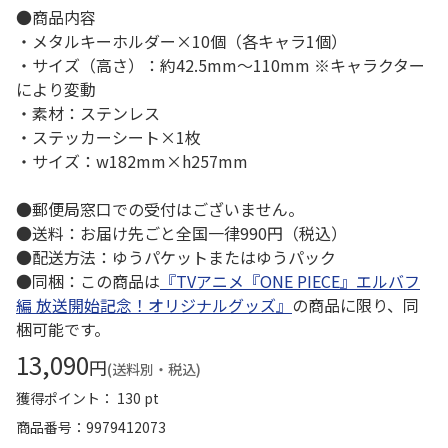
●商品内容
・メタルキーホルダー×10個（各キャラ1個）
・サイズ（高さ）：約42.5mm～110mm ※キャラクター
により変動
・素材：ステンレス
・ステッカーシート×1枚
・サイズ：w182mm×h257mm
●郵便局窓口での受付はございません。
●送料：お届け先ごと全国一律990円（税込）
●配送方法：ゆうパケットまたはゆうパック
●同梱：この商品は
『TVアニメ『ONE PIECE』エルバフ
編 放送開始記念！オリジナルグッズ』
の商品に限り、同
梱可能です。
13,090
円
(送料別・税込)
獲得ポイント： 130 pt
商品番号
9979412073