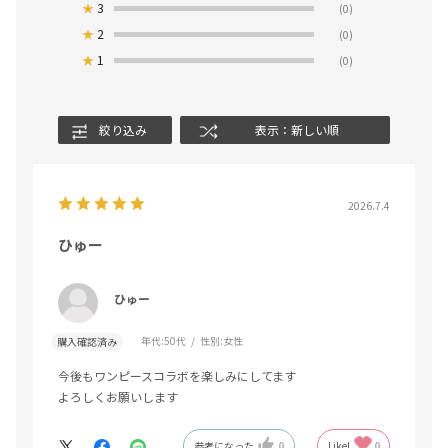
★
3
(0)
★
2
(0)
★
1
(0)
絞り込み
表示：新しい順
2026.7.4
ひゅー
ひゅー
年代:
50代
性別:
女性
購入確認済み
今後もワンピースコラボを楽しみにしてます
よろしくお願いします
参考になった
0
Like!
0