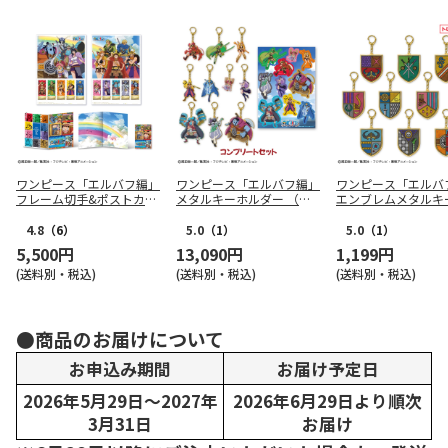
ワンピース「エルバフ編」
ワンピース「エルバフ編」
ワンピース「エルバ
フレーム切手&ポストカー
メタルキーホルダー （全1
エンブレムメタルキ
ドセット
0種コンプリートセット）
ダー（全10種トレー
ング）
4.8
（6）
5.0
（1）
5.0
（1）
5,500円
13,090円
1,199円
(送料別・税込)
(送料別・税込)
(送料別・税込)
●商品のお届けについて
お申込み期間
お届け予定日
2026年5月29日～2027年
2026年6月29日より順次
3月31日
お届け