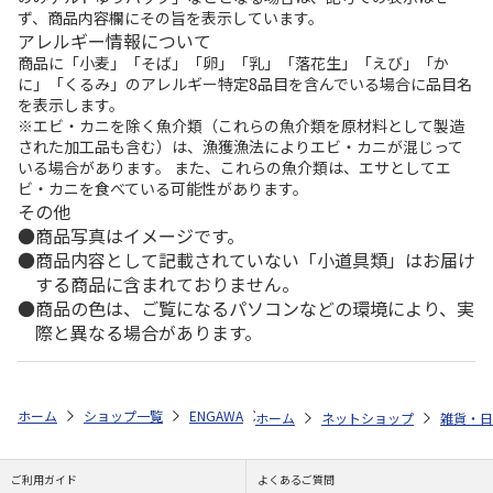
ず、商品内容欄にその旨を表示しています。
アレルギー情報について
商品に「小麦」「そば」「卵」「乳」「落花生」「えび」「か
に」「くるみ」のアレルギー特定8品目を含んでいる場合に品目名
を表示します。
※エビ・カニを除く魚介類（これらの魚介類を原材料として製造
された加工品も含む）は、漁獲漁法によりエビ・カニが混じって
いる場合があります。 また、これらの魚介類は、エサとしてエ
ビ・カニを食べている可能性があります。
その他
商品写真はイメージです。
商品内容として記載されていない「小道具類」はお届け
する商品に含まれておりません。
商品の色は、ご覧になるパソコンなどの環境により、実
際と異なる場合があります。
ホーム
ショップ一覧
ENGAWA
ワンピース「エルバフ編」 メタルキー
ホーム
ネットショップ
雑貨・日
ご利用ガイド
よくあるご質問