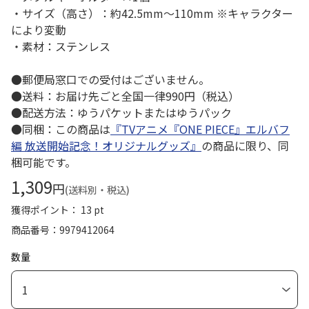
・サイズ（高さ）：約42.5mm～110mm ※キャラクター
により変動
・素材：ステンレス
●郵便局窓口での受付はございません。
●送料：お届け先ごと全国一律990円（税込）
●配送方法：ゆうパケットまたはゆうパック
●同梱：この商品は
『TVアニメ『ONE PIECE』エルバフ
編 放送開始記念！オリジナルグッズ』
の商品に限り、同
梱可能です。
1,309
円
(送料別・税込)
獲得ポイント： 13 pt
商品番号
9979412064
数量
1