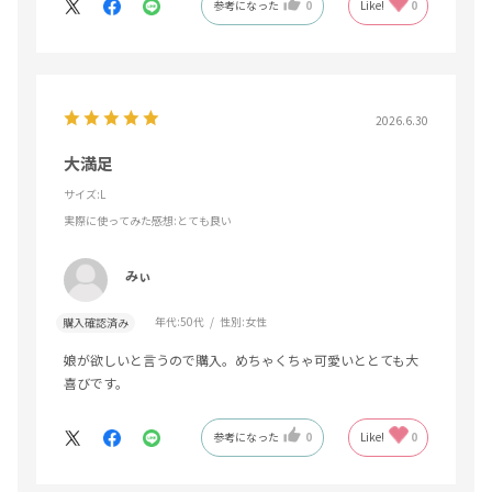
参考になった
0
Like!
0
2026.6.30
大満足
サイズ:L
実際に使ってみた感想
:とても良い
みぃ
年代:
50代
性別:
女性
購入確認済み
娘が欲しいと言うので購入。めちゃくちゃ可愛いととても大
喜びです。
参考になった
0
Like!
0