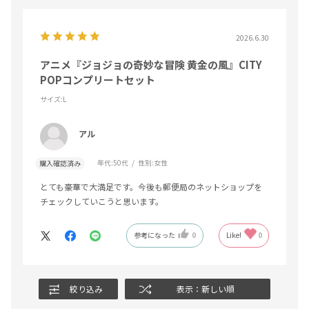
2026.6.30
アニメ『ジョジョの奇妙な冒険 黄金の風』CITY
POPコンプリートセット
サイズ:L
アル
年代:
50代
性別:
女性
購入確認済み
とても豪華で大満足です。今後も郵便局のネットショップを
チェックしていこうと思います。
参考になった
0
Like!
0
絞り込み
表示：新しい順