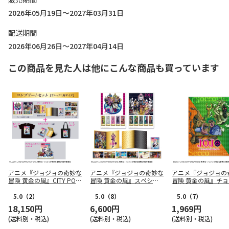
2026年05月19日～2027年03月31日
配送期間
2026年06月26日～2027年04月14日
この商品を見た人は他にこんな商品も買っています
アニメ『ジョジョの奇妙な
アニメ『ジョジョの奇妙な
アニメ『ジョジョの
冒険 黄金の風』CITY POP
冒険 黄金の風』スペシャ
冒険 黄金の風』チ
コンプリートセット（CITY
ルフレーム切手セット
ータとセッコのよし
POP Tee Mサイズ）
ーホルダー
5.0
（2）
5.0
（8）
5.0
（7）
18,150円
6,600円
1,969円
(送料別・税込)
(送料別・税込)
(送料別・税込)