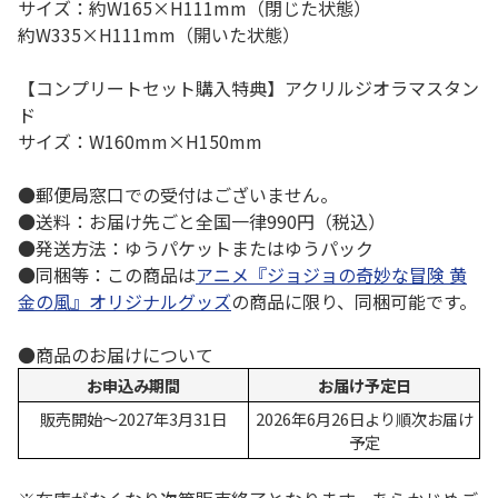
サイズ：約W165×H111mm（閉じた状態）
約W335×H111mm（開いた状態）
【コンプリートセット購入特典】アクリルジオラマスタン
ド
サイズ：W160mm×H150mm
●郵便局窓口での受付はございません。
●送料：お届け先ごと全国一律990円（税込）
●発送方法：ゆうパケットまたはゆうパック
●同梱等：この商品は
アニメ『ジョジョの奇妙な冒険 黄
金の風』オリジナルグッズ
の商品に限り、同梱可能です。
●商品のお届けについて
お申込み期間
お届け予定日
販売開始～2027年3月31日
2026年6月26日より順次お届け
予定