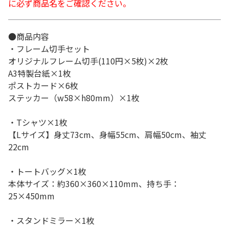
に必ず商品名をご確認ください。
●商品内容
・フレーム切手セット
オリジナルフレーム切手(110円×5枚)×2枚
A3特製台紙×1枚
ポストカード×6枚
ステッカー（w58×h80mm）×1枚
・Tシャツ×1枚
【Lサイズ】身丈73cm、身幅55cm、肩幅50cm、袖丈
22cm
・トートバッグ×1枚
本体サイズ：約360×360×110mm、持ち手：
25×450mm
・スタンドミラー×1枚