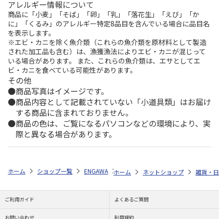
アレルギー情報について
商品に「小麦」「そば」「卵」「乳」「落花生」「えび」「か
に」「くるみ」のアレルギー特定8品目を含んでいる場合に品目名
を表示します。
※エビ・カニを除く魚介類（これらの魚介類を原材料として製造
された加工品も含む）は、漁獲漁法によりエビ・カニが混じって
いる場合があります。 また、これらの魚介類は、エサとしてエ
ビ・カニを食べている可能性があります。
その他
商品写真はイメージです。
商品内容として記載されていない「小道具類」はお届け
する商品に含まれておりません。
商品の色は、ご覧になるパソコンなどの環境により、実
際と異なる場合があります。
ホーム
ショップ一覧
ENGAWA
アニメ『ジョジョの奇妙な冒険 黄金の風』C
ホーム
ネットショップ
雑貨・日
ご利用ガイド
よくあるご質問
お問い合わせ
利用規約