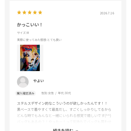
2026.7.16
かっこいい！
サイズ:M
実際に使ってみた感想
:とても良い
やよい
性別:
女性
年代:
30代
購入確認済み
ステルスデザイン的なこういうのが欲しかったんです！！
黒ベースで着やすくて最高だし、すごくしっかりしてるから
どんな時でもみんなと一緒にいられる感覚で嬉しいです(^^)
バッグもあるの？！やったー！って気持ちでバッグも買わせ
ていただきました。
続きを読む