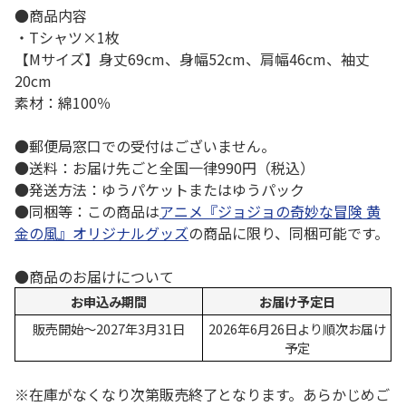
●商品内容
・Tシャツ×1枚
【Mサイズ】身丈69cm、身幅52cm、肩幅46cm、袖丈
20cm
素材：綿100％
●郵便局窓口での受付はございません。
●送料：お届け先ごと全国一律990円（税込）
●発送方法：ゆうパケットまたはゆうパック
●同梱等：この商品は
アニメ『ジョジョの奇妙な冒険 黄
金の風』オリジナルグッズ
の商品に限り、同梱可能です。
●商品のお届けについて
お申込み期間
お届け予定日
販売開始～2027年3月31日
2026年6月26日より順次お届け
予定
※在庫がなくなり次第販売終了となります。あらかじめご