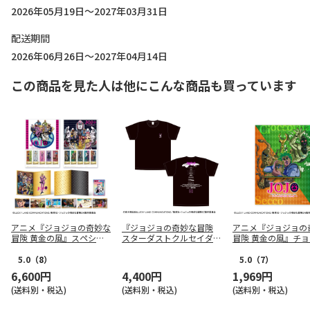
2026年05月19日～2027年03月31日
配送期間
2026年06月26日～2027年04月14日
この商品を見た人は他にこんな商品も買っています
アニメ『ジョジョの奇妙な
『ジョジョの奇妙な冒険
アニメ『ジョジョの
冒険 黄金の風』スペシャ
スターダストクルセイダー
冒険 黄金の風』チ
ルフレーム切手セット
ス』 ワールドツアーTシャ
ータとセッコのよし
ツ S
ーホルダー
5.0
（8）
5.0
（7）
6,600円
4,400円
1,969円
(送料別・税込)
(送料別・税込)
(送料別・税込)