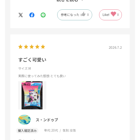
届いた時とても嬉しかったです。
参考になった
0
Like!
0
2026.7.2
すごく可愛い
サイズ:M
実際に使ってみた感想
:とても良い
ス・ンドゥブ
年代:
20代
性別:
女性
購入確認済み