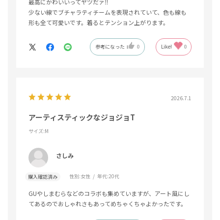
最高にかわいいってヤツだァ‼️
少ない線でブチャラティチームを表現されていて、色も線も
形も全て可愛いです。着るとテンション上がります。
参考になった
0
Like!
0
2026.7.1
アーティスティックなジョジョT
サイズ:M
さしみ
性別:
女性
年代:
20代
購入確認済み
GUやしまむらなどのコラボも集めていますが、アート風にし
てあるのでおしゃれさもあってめちゃくちゃよかったです。