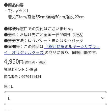
●商品内容
・Tシャツ×1
着丈73cm/身幅55cm/肩幅50cm/袖丈22cm
●郵便局窓口での受付はございません。
●送料：お届け先ごと全国一律990円（税込）
●発送方法：ゆうパケットまたはゆうパック
●同梱等：この商品は
「銀河特急ミルキー☆サブウェ
イ」オリジナルグッズ
の商品に限り、同梱可能です。
4,950
円
(送料別・税込)
獲得ポイント： 49 pt
商品番号
9979411434
色：L