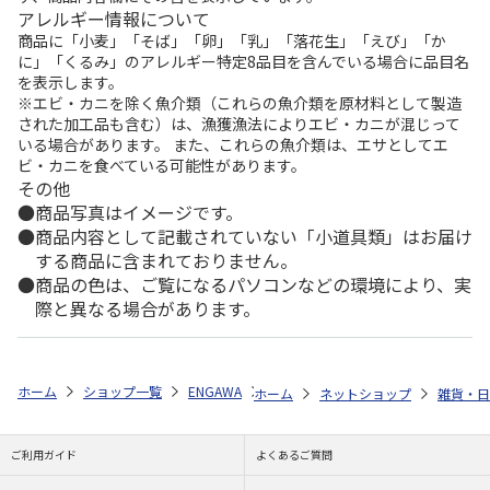
アレルギー情報について
商品に「小麦」「そば」「卵」「乳」「落花生」「えび」「か
に」「くるみ」のアレルギー特定8品目を含んでいる場合に品目名
を表示します。
※エビ・カニを除く魚介類（これらの魚介類を原材料として製造
された加工品も含む）は、漁獲漁法によりエビ・カニが混じって
いる場合があります。 また、これらの魚介類は、エサとしてエ
ビ・カニを食べている可能性があります。
その他
商品写真はイメージです。
商品内容として記載されていない「小道具類」はお届け
する商品に含まれておりません。
商品の色は、ご覧になるパソコンなどの環境により、実
際と異なる場合があります。
ホーム
ショップ一覧
ENGAWA
「銀河特急ミルキー☆サブウェイ」グ
ホーム
ネットショップ
雑貨・日
ご利用ガイド
よくあるご質問