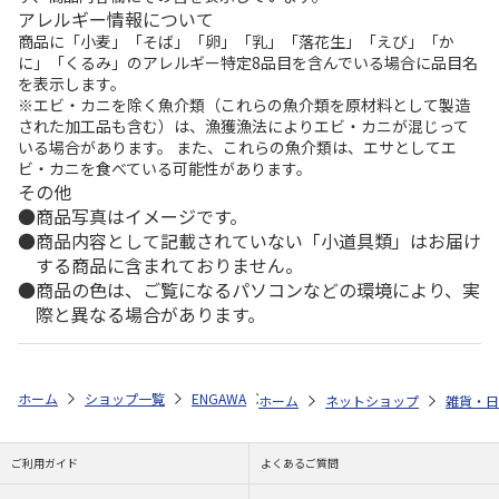
アレルギー情報について
商品に「小麦」「そば」「卵」「乳」「落花生」「えび」「か
に」「くるみ」のアレルギー特定8品目を含んでいる場合に品目名
を表示します。
※エビ・カニを除く魚介類（これらの魚介類を原材料として製造
された加工品も含む）は、漁獲漁法によりエビ・カニが混じって
いる場合があります。 また、これらの魚介類は、エサとしてエ
ビ・カニを食べている可能性があります。
その他
商品写真はイメージです。
商品内容として記載されていない「小道具類」はお届け
する商品に含まれておりません。
商品の色は、ご覧になるパソコンなどの環境により、実
際と異なる場合があります。
ホーム
ショップ一覧
ENGAWA
「銀河特急ミルキー☆サブウェイ」ア
ホーム
ネットショップ
雑貨・日
ご利用ガイド
よくあるご質問