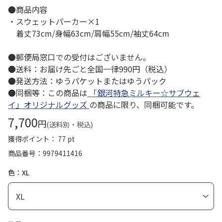
●商品内容
・スウェットパーカー×1
着丈73cm/身幅63cm/肩幅55cm/袖丈64cm
●郵便局窓口での受付はございません。
●送料：お届け先ごと全国一律990円（税込）
●発送方法：ゆうパケットまたはゆうパック
●同梱等：この商品は
「銀河特急ミルキー☆サブウェ
イ」オリジナルグッズ
の商品に限り、同梱可能です。
7,700
円
(送料別・税込)
獲得ポイント： 77 pt
商品番号
9979411416
色：XL