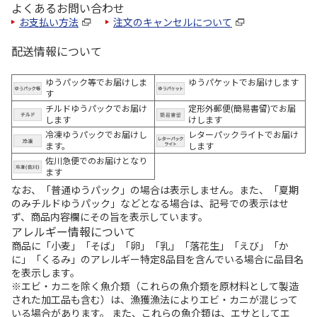
よくあるお問い合わせ
お支払い方法
注文のキャンセルについて
配送情報について
ゆうパック等でお届けしま
ゆうパケットでお届けします
す
チルドゆうパックでお届け
定形外郵便(簡易書留)でお届
します
けします
冷凍ゆうパックでお届けし
レターパックライトでお届け
ます。
します
佐川急便でのお届けとなり
ます
なお、「普通ゆうパック」の場合は表示しません。また、「夏期
のみチルドゆうパック」などとなる場合は、記号での表示はせ
ず、商品内容欄にその旨を表示しています。
アレルギー情報について
商品に「小麦」「そば」「卵」「乳」「落花生」「えび」「か
に」「くるみ」のアレルギー特定8品目を含んでいる場合に品目名
を表示します。
※エビ・カニを除く魚介類（これらの魚介類を原材料として製造
された加工品も含む）は、漁獲漁法によりエビ・カニが混じって
いる場合があります。 また、これらの魚介類は、エサとしてエ