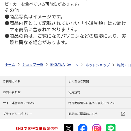
ビ・カニを食べている可能性があります。
その他
商品写真はイメージです。
商品内容として記載されていない「小道具類」はお届け
する商品に含まれておりません。
商品の色は、ご覧になるパソコンなどの環境により、実
際と異なる場合があります。
ホーム
ショップ一覧
ENGAWA
アニメ『ジョジョの奇妙な冒険 ファ
ホーム
ネットショップ
雑貨・日
ご利用ガイド
よくあるご質問
お問い合わせ
利用規約
サイト運営会社について
特定商取引法に基づく表記について
プライバシーポリシー
商品のご提案はこちら
SNSでお得な情報発信中