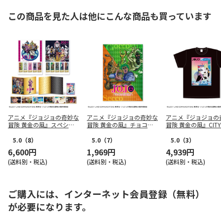
この商品を見た人は他にこんな商品も買っています
アニメ『ジョジョの奇妙な
アニメ『ジョジョの奇妙な
アニメ『ジョジョの
冒険 黄金の風』スペシャ
冒険 黄金の風』チョコラ
冒険 黄金の風』CITY
ルフレーム切手セット
ータとセッコのよしよしキ
Tee Mサイズ
ーホルダー
5.0
（8）
5.0
（7）
5.0
（3）
6,600円
1,969円
4,939円
(送料別・税込)
(送料別・税込)
(送料別・税込)
ご購入には、インターネット会員登録（無料）
が必要になります。