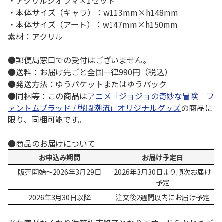
・アクリルジオラマ×1セット
・本体サイズ（キャラ）：w113mm×h148mm
・本体サイズ（アート）：w147mm×h150mm
素材：アクリル
●郵便局窓口での受付はございません。
●送料：お届け先ごと全国一律990円（税込）
●発送方法：ゆうパケットまたはゆうパック
●同梱等：この商品は
アニメ「ジョジョの奇妙な冒険 フ
ァントムブラッド / 戦闘潮流」オリジナルグッズ
の商品に
限り、同梱可能です。
●商品のお届けについて
お申込み期間
お届け予定日
販売開始～2026年3月29日
2026年3月30日より順次お届け
予定
2026年3月30日以降
注文後2週間以内にお届け予定