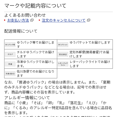
マークや記載内容について
よくあるお問い合わせ
お支払い方法
注文のキャンセルについて
配送情報について
ゆうパック等でお届けしま
ゆうパケットでお届けします
す
チルドゆうパックでお届け
定形外郵便(簡易書留)でお届
します
けします
冷凍ゆうパックでお届けし
レターパックライトでお届け
ます。
します
佐川急便でのお届けとなり
ます
なお、「普通ゆうパック」の場合は表示しません。また、「夏期
のみチルドゆうパック」などとなる場合は、記号での表示はせ
ず、商品内容欄にその旨を表示しています。
アレルギー情報について
商品に「小麦」「そば」「卵」「乳」「落花生」「えび」「か
に」「くるみ」のアレルギー特定8品目を含んでいる場合に品目名
を表示します。