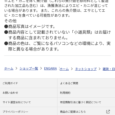
※エビ・カニを除く魚介類（これらの魚介類を原材料として製造
された加工品も含む）は、漁獲漁法によりエビ・カニが混じって
いる場合があります。 また、これらの魚介類は、エサとしてエ
ビ・カニを食べている可能性があります。
その他
商品写真はイメージです。
商品内容として記載されていない「小道具類」はお届け
する商品に含まれておりません。
商品の色は、ご覧になるパソコンなどの環境により、実
際と異なる場合があります。
ホーム
ショップ一覧
ENGAWA
名馬コレクション 特製アクリルオブ
ホーム
ネットショップ
雑貨・日
ご利用ガイド
よくあるご質問
お問い合わせ
利用規約
サイト運営会社について
特定商取引法に基づく表記について
プライバシーポリシー
商品のご提案はこちら