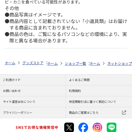
ビ・カニを食べている可能性があります。
その他
商品写真はイメージです。
商品内容として記載されていない「小道具類」はお届け
する商品に含まれておりません。
商品の色は、ご覧になるパソコンなどの環境により、実
際と異なる場合があります。
ホーム
グッズストア
日付印
『イケメン戦国』くまたん日付印
ホーム
ショップ一覧
ホーム
ENGAWA
ネットショップ
『イケメ
ご利用ガイド
よくあるご質問
お問い合わせ
利用規約
サイト運営会社について
特定商取引法に基づく表記について
プライバシーポリシー
商品のご提案はこちら
SNSでお得な情報発信中