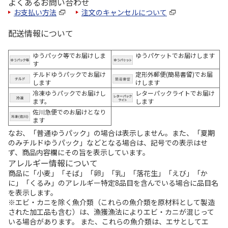
よくあるお問い合わせ
お支払い方法
注文のキャンセルについて
配送情報について
ゆうパック等でお届けしま
ゆうパケットでお届けします
す
チルドゆうパックでお届け
定形外郵便(簡易書留)でお届
します
けします
冷凍ゆうパックでお届けし
レターパックライトでお届け
ます。
します
佐川急便でのお届けとなり
ます
なお、「普通ゆうパック」の場合は表示しません。また、「夏期
のみチルドゆうパック」などとなる場合は、記号での表示はせ
ず、商品内容欄にその旨を表示しています。
アレルギー情報について
商品に「小麦」「そば」「卵」「乳」「落花生」「えび」「か
に」「くるみ」のアレルギー特定8品目を含んでいる場合に品目名
を表示します。
※エビ・カニを除く魚介類（これらの魚介類を原材料として製造
された加工品も含む）は、漁獲漁法によりエビ・カニが混じって
いる場合があります。 また、これらの魚介類は、エサとしてエ