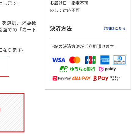
止します。
お届け日
指定不可
のし
対応不可
」を選択、必要数
決済方法
ジョの
令和八年七月場所
ポムポムプリン30th
リラックマ／クリア
詳細はこちら
画面での「カート
黄金の
優勝力士純金製小判
おもちもちもちクッ
ファイル３点セット
ータと
【安青錦】
ション
下記の決済方法がご利用頂けます。
になります。
605,000円
4,950円
750円
)
(送料・税込)
(送料別・税込)
(送料別・税込)