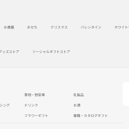
お歳暮
おせち
クリスマス
バレンタイン
ホワイト
グッズストア
ソーシャルギフトストア
果物・野菜等
乳製品
シング
ドリンク
お酒
フラワーギフト
書籍・カタログギフト