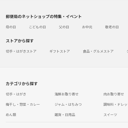
郵便局のネットショップの特集・イベント
母の日
こどもの日
父の日
お中元
敬老の日
ストアから探す
切手・はがきストア
ギフトストア
食品・グルメストア
カテゴリから探す
切手・はがき
海鮮お取り寄せ
肉お取り寄せ
梅干し・惣菜・カレー
ジャム・はちみつ
調味料・ドレッ
めん類
雑貨・日用品
スイーツ