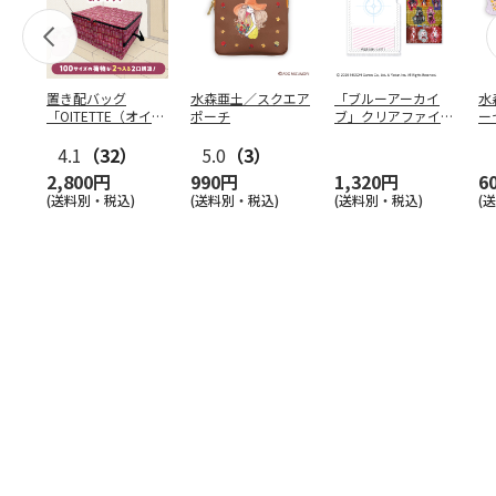
置き配バッグ
水森亜土／スクエア
「ブルーアーカイ
水
「OITETTE（オイテ
ポーチ
ブ」クリアファイル
ー
ッテ）」
&ステッカーセット
4.1
（32）
5.0
（3）
2,800円
990円
1,320円
6
(送料別・税込)
(送料別・税込)
(送料別・税込)
(