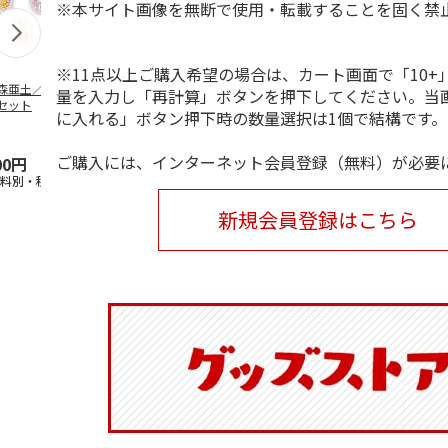
※本サイト画像を無断で使用・転載することを固く禁
※11点以上ご購入希望の場合は、カート画面で「10+
森亜土／ステッカ
リラックマ／マルチ
ポムポムプリン30th
アニメ『ジョ
量を入力し「再計算」ボタンを押下してください。当
セット
ケース
おもちもちもちマス
奇妙な冒険 
に入れる」ボタン押下時の数量選択は1個で結構です。
コット
風』チョコラ
5.0
（6）
セッ
5.0
…
（7）
ご購入には、インターネット会員登録（無料）が必要
00円
1,100円
2,200円
1,969円
送料別・税込)
(送料別・税込)
(送料別・税込)
(送料別・税込
新規会員登録はこちら