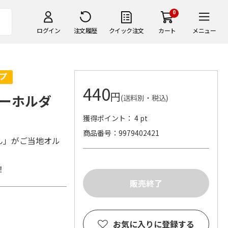
0
ログイン
注文履歴
クイック注文
カート
メニュー
440
円
ーホルダ
(送料別・税込)
獲得ポイント： 4 pt
商品番号
9979402421
ん」がご当地オル
！
お気に入りに登録する