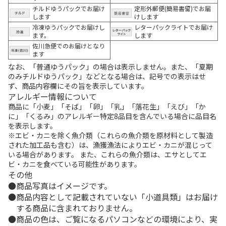
チルドゆうパックでお届け
定形外郵便(簡易書留)でお届
します
けします
冷凍ゆうパックでお届けし
レターパックライトでお届け
ます。
します
佐川急便でのお届けとなり
ます
なお、「普通ゆうパック」の場合は表示しません。また、「夏期
のみチルドゆうパック」などとなる場合は、記号での表示はせ
ず、商品内容欄にその旨を表示しています。
アレルギー情報について
商品に「小麦」「そば」「卵」「乳」「落花生」「えび」「か
に」「くるみ」のアレルギー特定8品目を含んでいる場合に品目名
を表示します。
※エビ・カニを除く魚介類（これらの魚介類を原材料として製造
された加工品も含む）は、漁獲漁法によりエビ・カニが混じって
いる場合があります。 また、これらの魚介類は、エサとしてエ
ビ・カニを食べている可能性があります。
その他
商品写真はイメージです。
商品内容として記載されていない「小道具類」はお届け
する商品に含まれておりません。
商品の色は、ご覧になるパソコンなどの環境により、実