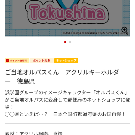
1
2
ご当地オルパスくん アクリルキーホルダ
ー 徳島県
浜学園グループのイメージキャラクター「オルパスくん」
がご当地オルパスに変身して郵便局のネットショップに登
場！
◯◯県といえば…？ 日本全国47都道府県のお国自慢！
素材：アクリル樹脂、真鍮