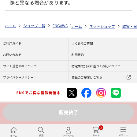
際と異なる場合があります。
ホーム
ショップ一覧
ENGAWA
ご当地オルパスくん アクリルキー
ホーム
ネットショップ
雑貨・日
ご利用ガイド
よくあるご質問
お問い合わせ
利用規約
サイト運営会社について
特定商取引法に基づく表記について
プライバシーポリシー
商品のご提案はこちら
SNSでお得な情報発信中
販売終了
Copyright (C) JAPAN POST Co.,Ltd. All Rights Reserved.
0