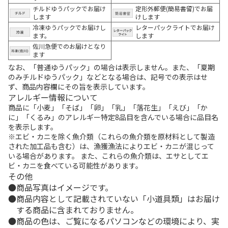
チルドゆうパックでお届け
定形外郵便(簡易書留)でお届
します
けします
冷凍ゆうパックでお届けし
レターパックライトでお届け
ます。
します
佐川急便でのお届けとなり
ます
なお、「普通ゆうパック」の場合は表示しません。また、「夏期
のみチルドゆうパック」などとなる場合は、記号での表示はせ
ず、商品内容欄にその旨を表示しています。
アレルギー情報について
商品に「小麦」「そば」「卵」「乳」「落花生」「えび」「か
に」「くるみ」のアレルギー特定8品目を含んでいる場合に品目名
を表示します。
※エビ・カニを除く魚介類（これらの魚介類を原材料として製造
された加工品も含む）は、漁獲漁法によりエビ・カニが混じって
いる場合があります。 また、これらの魚介類は、エサとしてエ
ビ・カニを食べている可能性があります。
その他
商品写真はイメージです。
商品内容として記載されていない「小道具類」はお届け
する商品に含まれておりません。
商品の色は、ご覧になるパソコンなどの環境により、実