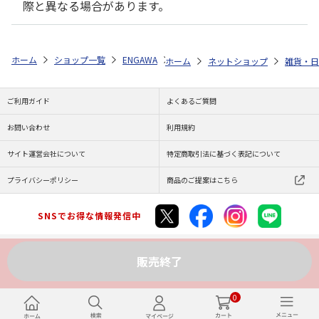
際と異なる場合があります。
ホーム
ショップ一覧
ENGAWA
ご当地オルパスくん アクリルキー
ホーム
ネットショップ
雑貨・日
ご利用ガイド
よくあるご質問
お問い合わせ
利用規約
サイト運営会社について
特定商取引法に基づく表記について
プライバシーポリシー
商品のご提案はこちら
SNSでお得な情報発信中
販売終了
Copyright (C) JAPAN POST Co.,Ltd. All Rights Reserved.
0