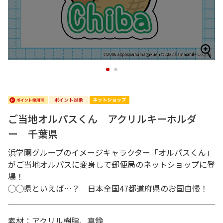
1
2
ご当地オルパスくん アクリルキーホルダ
ー 千葉県
浜学園グループのイメージキャラクター「オルパスくん」
がご当地オルパスに変身して郵便局のネットショップに登
場！
◯◯県といえば…？ 日本全国47都道府県のお国自慢！
素材：アクリル樹脂、真鍮