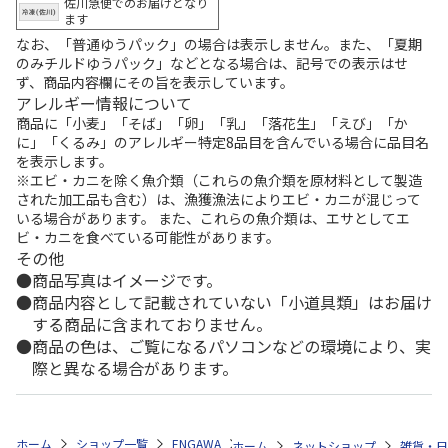
佐川急便でのお届けとなり
ます
なお、「普通ゆうパック」の場合は表示しません。また、「夏期
のみチルドゆうパック」などとなる場合は、記号での表示はせ
ず、商品内容欄にその旨を表示しています。
アレルギー情報について
商品に「小麦」「そば」「卵」「乳」「落花生」「えび」「か
に」「くるみ」のアレルギー特定8品目を含んでいる場合に品目名
を表示します。
※エビ・カニを除く魚介類（これらの魚介類を原材料として製造
された加工品も含む）は、漁獲漁法によりエビ・カニが混じって
いる場合があります。 また、これらの魚介類は、エサとしてエ
ビ・カニを食べている可能性があります。
その他
商品写真はイメージです。
商品内容として記載されていない「小道具類」はお届け
する商品に含まれておりません。
商品の色は、ご覧になるパソコンなどの環境により、実
際と異なる場合があります。
ホーム
ショップ一覧
ENGAWA
ご当地オルパスくん アクリルキー
ホーム
ネットショップ
雑貨・日