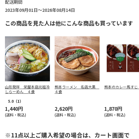
配送期間
2023年09月01日～2026年08月14日
この商品を見た人は他にこんな商品も買っています
山形発祥 栄屋本店元祖冷
熊本ラーメン 名店大黒
熊本のカレー馬すじ
しらーめん ４食
４食
5.0
（1）
1,440円
2,620円
1,870円
(送料・税込)
(送料・税込)
(送料・税込)
※11点以上ご購入希望の場合は、カート画面で