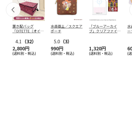
置き配バッグ
水森亜土／スクエア
「ブルーアーカイ
水
「OITETTE（オイテ
ポーチ
ブ」クリアファイル
ー
ッテ）」
&ステッカーセット
4.1
（32）
5.0
（3）
2,800円
990円
1,320円
6
(送料別・税込)
(送料別・税込)
(送料別・税込)
(