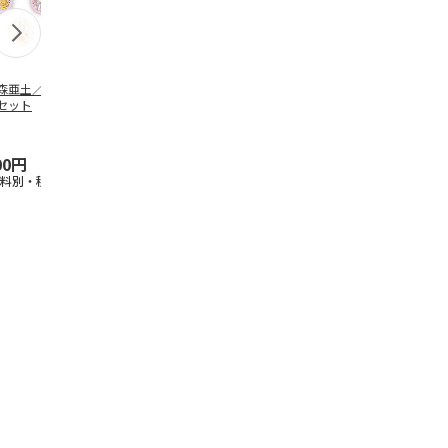
森亜土／ステッカ
リラックマ／マルチ
ポムポムプリン30th
アニメ『ジョ
セット
ケース
おもちもちもちマス
奇妙な冒険 
コット
風』チョコラ
5.0
（6）
セッ
5.0
…
（7）
00円
1,100円
2,200円
1,969円
送料別・税込)
(送料別・税込)
(送料別・税込)
(送料別・税込