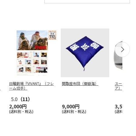
日曜劇場『VIVANT』（フレ
関取座布団（御嶽海）
スープカッ
）
ーム切手）
ア）
5.0
（11）
2,000円
9,000円
3,500円
(送料別・税込)
(送料別・税込)
(送料別・税込