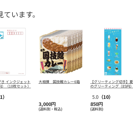
見ています。
がき インクジェット
大相撲 国技館カレー6箱
【グリーティング切手】夏
円）（10枚セット）
のグリーティング（85円
1）
5.0
（10）
3,000円
850円
(送料別・税込)
(送料別)