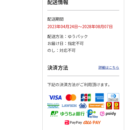
配送情報
配送期間
ジョの
令和八年七月場所
ポムポムプリン30th
リラックマ／クリア
2023年04月24日～2028年08月07日
黄金の
優勝力士純金製小判
おもちもちもちクッ
ファイル３点セット
ータと
【安青錦】
ション
配送方法
ゆうパック
お届け日
指定不可
605,000円
4,950円
750円
のし
対応不可
)
(送料・税込)
(送料別・税込)
(送料別・税込)
決済方法
詳細はこちら
下記の決済方法がご利用頂けます。