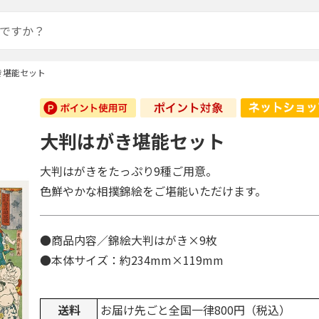
き堪能セット
大判はがき堪能セット
大判はがきをたっぷり9種ご用意。
色鮮やかな相撲錦絵をご堪能いただけます。
●商品内容／錦絵大判はがき×9枚
●本体サイズ：約234mm×119mm
送料
お届け先ごと全国一律800円（税込）