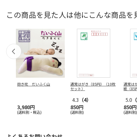
この商品を見た人は他にこんな商品を
抱き枕 だいふく山
通常はがき（85円）（10枚
通常は
セット）
紙（85
4.3
（4）
5.0
（
3,980円
850円
850円
(送料別・税込)
(送料別)
(送料別)
よくあるお問い合わせ