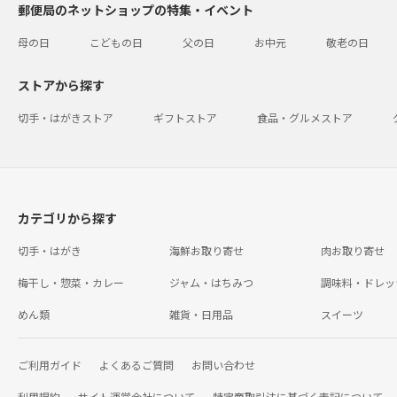
郵便局のネットショップの特集・イベント
母の日
こどもの日
父の日
お中元
敬老の日
ストアから探す
切手・はがきストア
ギフトストア
食品・グルメストア
カテゴリから探す
切手・はがき
海鮮お取り寄せ
肉お取り寄せ
梅干し・惣菜・カレー
ジャム・はちみつ
調味料・ドレッ
めん類
雑貨・日用品
スイーツ
ご利用ガイド
よくあるご質問
お問い合わせ
利用規約
サイト運営会社について
特定商取引法に基づく表記について