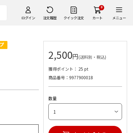
0
ログイン
注文履歴
クイック注文
カート
メニュー
2,500
円
(送料別・税込)
獲得ポイント： 25 pt
商品番号
9977900018
数量