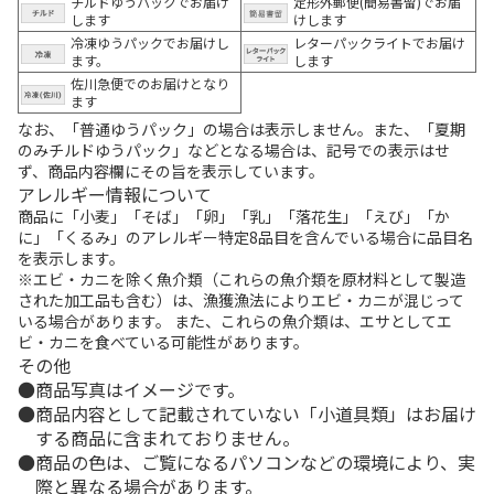
チルドゆうパックでお届け
定形外郵便(簡易書留)でお届
します
けします
冷凍ゆうパックでお届けし
レターパックライトでお届け
ます。
します
佐川急便でのお届けとなり
ます
なお、「普通ゆうパック」の場合は表示しません。また、「夏期
のみチルドゆうパック」などとなる場合は、記号での表示はせ
ず、商品内容欄にその旨を表示しています。
アレルギー情報について
商品に「小麦」「そば」「卵」「乳」「落花生」「えび」「か
に」「くるみ」のアレルギー特定8品目を含んでいる場合に品目名
を表示します。
※エビ・カニを除く魚介類（これらの魚介類を原材料として製造
された加工品も含む）は、漁獲漁法によりエビ・カニが混じって
いる場合があります。 また、これらの魚介類は、エサとしてエ
ビ・カニを食べている可能性があります。
その他
商品写真はイメージです。
商品内容として記載されていない「小道具類」はお届け
する商品に含まれておりません。
商品の色は、ご覧になるパソコンなどの環境により、実
際と異なる場合があります。