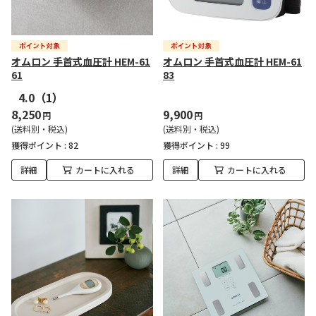
オムロン 手首式血圧計 HEM-61
オムロン 手首式血圧計 HEM-61
61
83
4.0
（1）
8,250
9,900
円
円
(送料別・税込)
(送料別・税込)
獲得ポイント :
82
獲得ポイント :
99
詳細
カートに入れる
詳細
カートに入れる