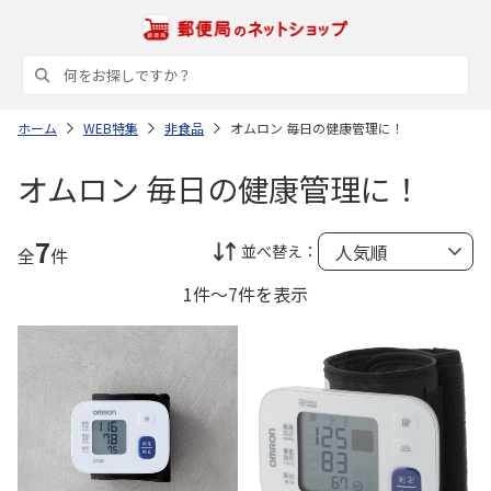
ホーム
WEB特集
非食品
オムロン 毎日の健康管理に！
オムロン 毎日の健康管理に！
7
並べ替え：
全
件
1件～7件を表示