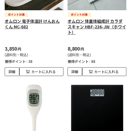
オムロン 電子体温計 けんおん
オムロン 体重体組成計 カラダ
くん MC-682
スキャン HBF-236-JW（ホワイ
ト）
3,850
8,800
円
円
(送料別・税込)
(送料別・税込)
獲得ポイント :
38
獲得ポイント :
88
詳細
カートに入れる
詳細
カートに入れる