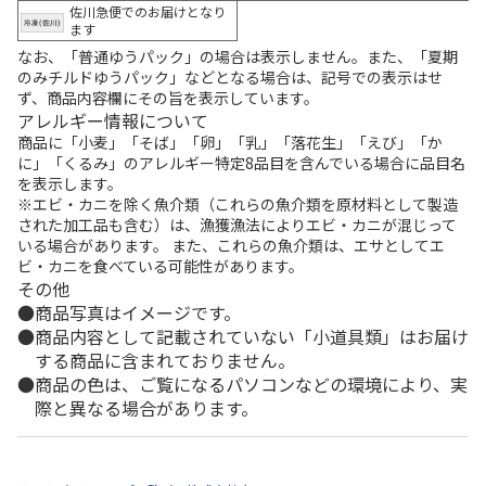
佐川急便でのお届けとなり
ます
なお、「普通ゆうパック」の場合は表示しません。また、「夏期
のみチルドゆうパック」などとなる場合は、記号での表示はせ
ず、商品内容欄にその旨を表示しています。
アレルギー情報について
商品に「小麦」「そば」「卵」「乳」「落花生」「えび」「か
に」「くるみ」のアレルギー特定8品目を含んでいる場合に品目名
を表示します。
※エビ・カニを除く魚介類（これらの魚介類を原材料として製造
された加工品も含む）は、漁獲漁法によりエビ・カニが混じって
いる場合があります。 また、これらの魚介類は、エサとしてエ
ビ・カニを食べている可能性があります。
その他
商品写真はイメージです。
商品内容として記載されていない「小道具類」はお届け
する商品に含まれておりません。
商品の色は、ご覧になるパソコンなどの環境により、実
際と異なる場合があります。