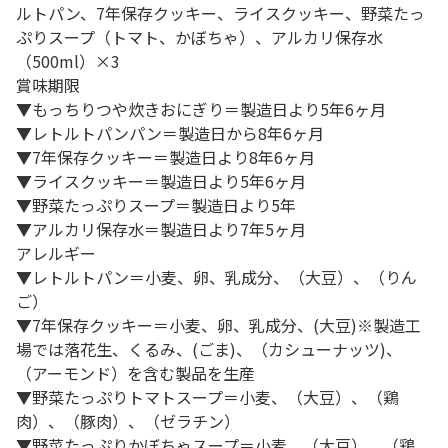
ルトパン、7年保存クッキー、ライスクッキー、野菜たっ
ぷりスープ（トマト、かぼちゃ）、アルカリ保存水
（500ml）×3
賞味期限
▼もっちりつや炊きおにぎり＝製造日より5年6ヶ月
▼レトルトパンパン＝製造日から8年6ヶ月
▼7年保存クッキー＝製造日より8年6ヶ月
▼ライスクッキー＝製造日より5年6ヶ月
▼野菜たっぷりスープ＝製造日より5年
▼アルカリ保存水＝製造日より7年5ヶ月
アレルギー
▼レトルトパン＝小麦、卵、乳成分、（大豆）、（りん
ご）
▼7年保存クッキー＝小麦、卵、乳成分、(大豆)※製造工
場では落花生、くるみ、(ごま)、（カシューナッツ)、
（アーモンド）を含む製品を生産
▼野菜たっぷりトマトスープ＝小麦、（大豆）、（鶏
肉）、（豚肉）、（ゼラチン）
▼野菜たっぷりかぼちゃスープ＝小麦、（大豆）、（鶏