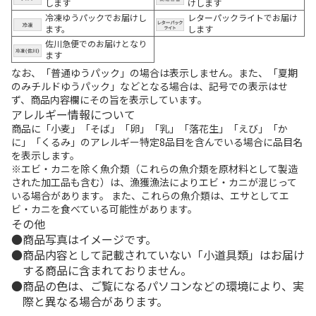
します
けします
冷凍ゆうパックでお届けし
レターパックライトでお届け
ます。
します
佐川急便でのお届けとなり
ます
なお、「普通ゆうパック」の場合は表示しません。また、「夏期
のみチルドゆうパック」などとなる場合は、記号での表示はせ
ず、商品内容欄にその旨を表示しています。
アレルギー情報について
商品に「小麦」「そば」「卵」「乳」「落花生」「えび」「か
に」「くるみ」のアレルギー特定8品目を含んでいる場合に品目名
を表示します。
※エビ・カニを除く魚介類（これらの魚介類を原材料として製造
された加工品も含む）は、漁獲漁法によりエビ・カニが混じって
いる場合があります。 また、これらの魚介類は、エサとしてエ
ビ・カニを食べている可能性があります。
その他
商品写真はイメージです。
商品内容として記載されていない「小道具類」はお届け
する商品に含まれておりません。
商品の色は、ご覧になるパソコンなどの環境により、実
際と異なる場合があります。