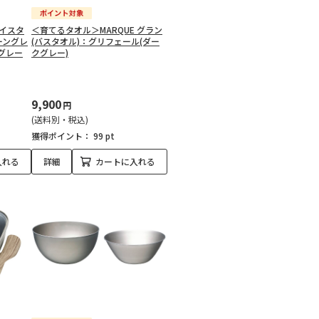
ェイスタ
＜育てるタオル＞MARQUE グラン
ーングレ
(バスタオル)：グリフェール(ダー
(グレー
クグレー)
9,900
円
(送料別・税込)
獲得ポイント：
99 pt
入れる
詳細
カートに入れる