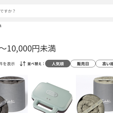
満
円～10,000円未満
3件
を表示
人気順
販売日
高い
並べ替え：