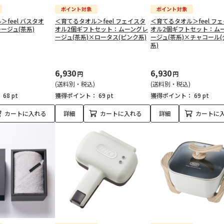
feel バスタオ
＜育てるタオル＞feel フェイスタ
＜育てるタオル＞feel フ
ージュ(茶系)
オル2個ギフトセット：ムーングレ
オル2個ギフトセット：ム
ージュ(茶系)×ロータス(ピンク系)
ージュ(茶系)×チャコール
系)
6,930
6,930
円
円
(送料別・税込)
(送料別・税込)
：
68 pt
獲得ポイント：
69 pt
獲得ポイント：
69 pt
カートに入れる
詳細
カートに入れる
詳細
カートに