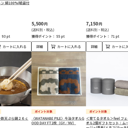
ン 綿100%(紙袋付
5,500
7,150
円
円
(送料別・税込)
(送料別・税込)
：
93 pt
獲得ポイント：
55 pt
獲得ポイント：
71 pt
カートに入れる
詳細
カートに入れる
詳細
カートに
≫鉄天ぷら鍋２６ｃ
〈WATANABE PILE〉今治タオルG
＜育てるタオル＞feel フ
OOD DAY FT2枚（GY／NV）
オル2個ギフトセット：ム
ージュ(茶系)×モス(カーキ