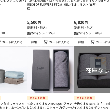
ンレスボウル16・1
〈WATANABE PILE〉今治タオル B
＜育てるタオル＞feel バ
ト
UNCH OF FLOWERS FT2枚（BL／B
ル：ミスト(白系)
K）
5,500
6,820
円
円
(送料別・税込)
(送料別・税込)
：
88 pt
獲得ポイント：
55 pt
獲得ポイント：
68 pt
カートに入れる
詳細
カートに入れる
詳細
カートに
feel フェイスタ
＜育てるタオル＞MARQUE グラン
今治タオル sara-la「礼-r
トセット：ムーングレ
(バスタオル)：エトゥープ(グレージ
イスタオル2枚 ギフトセッ