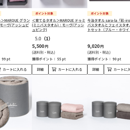
＞MARQUE グラン
＜育てるタオル＞MARQUE ドゥミ
今治タオル sara-la「彩-iro
：モーヴ(アッシュピ
(ミニバスタオル)：モーヴ(アッシ
バスタオルとフェイスタオ
ュピンク)
トセット（ブルー・ホワイ
5.0
（1）
5,500
9,020
円
円
(送料別・税込)
(送料別・税込)
：
99 pt
獲得ポイント：
55 pt
獲得ポイント：
90 pt
カートに入れる
詳細
カートに入れる
詳細
カートに