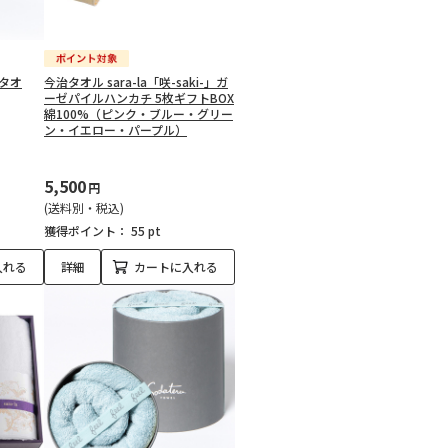
スタオ
今治タオル sara-la「咲-saki-」ガ
ーゼパイルハンカチ 5枚ギフトBOX
綿100%（ピンク・ブルー・グリー
ン・イエロー・パープル）
5,500
円
(送料別・税込)
獲得ポイント：
55 pt
入れる
詳細
カートに入れる