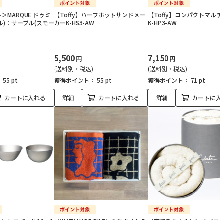
＞MARQUE ドゥミ
【Toffy】ハーフホットサンドメー
【Toffy】コンパクトマル
ル)：サーブル(スモー
カーK-HS3-AW
K-HP3-AW
5,500
7,150
円
円
(送料別・税込)
(送料別・税込)
：
55 pt
獲得ポイント：
55 pt
獲得ポイント：
71 pt
カートに入れる
詳細
カートに入れる
詳細
カートに