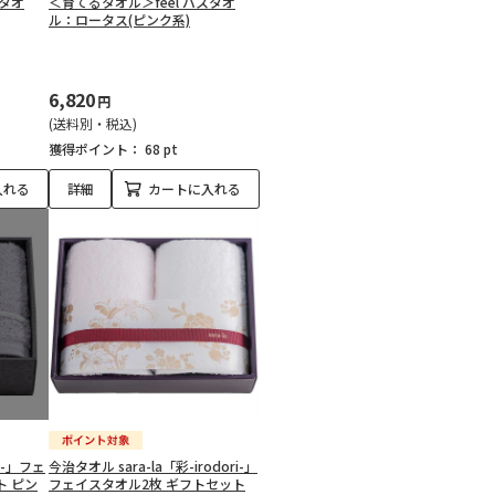
スタオ
＜育てるタオル＞feel バスタオ
ル：ロータス(ピンク系)
6,820
円
(送料別・税込)
獲得ポイント：
68 pt
入れる
詳細
カートに入れる
ei-」フェ
今治タオル sara-la「彩-irodori-」
ト ピン
フェイスタオル2枚 ギフトセット