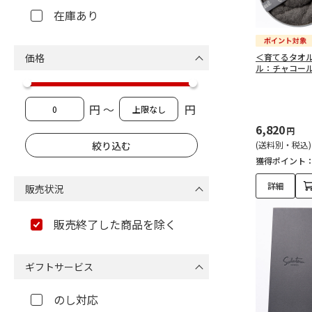
在庫あり
価格
＜育てるタオル＞
ル：チャコール
円 ～
円
6,820
円
(送料別・税込)
獲得ポイント
詳細
販売状況
販売終了した商品を除く
ギフトサービス
のし対応