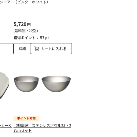
ンシーア
（ピンク・ホワイト）
5,720
円
(送料別・税込)
獲得ポイント：
57 pt
詳細
カートに入れる
ーカーK-
【柳宗理】ステンレスボウル23・2
7cmセット