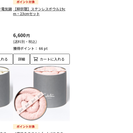
チ電気鍋
【柳宗理】ステンレスボウル19c
m・23cmセット
6,600
円
(送料別・税込)
獲得ポイント：
66 pt
入れる
詳細
カートに入れる