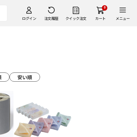
0
ログイン
注文履歴
クイック注文
カート
メニュー
順
安い順