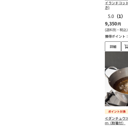
イランドコット
き)
5.0
（1）
9,350
円
(送料別・税込)
獲得ポイント
詳細
≪ダンチュウ
ｍ（粉箸付）