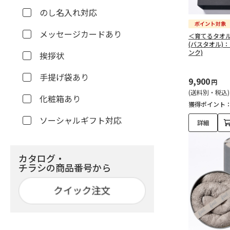
のし名入れ対応
メッセージカードあり
＜育てるタオル
(バスタオル)
ンク)
挨拶状
手提げ袋あり
9,900
円
(送料別・税込)
化粧箱あり
獲得ポイント
ソーシャルギフト対応
詳細
カタログ・
チラシの商品番号から