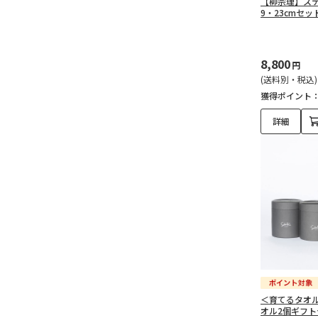
【柳宗理】ステ
9・23cmセッ
8,800
円
(送料別・税込)
獲得ポイント
詳細
＜育てるタオル＞
オル2個ギフ