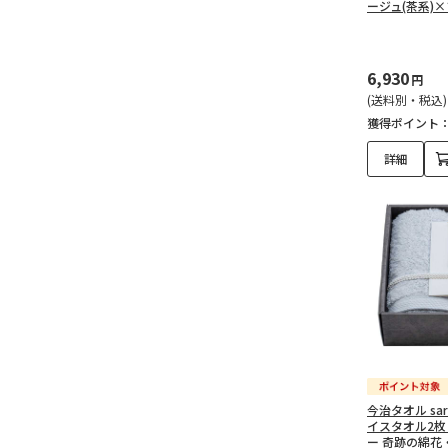
ージュ(茶系)
6,930
円
(送料別・税込)
獲得ポイント
詳細
今治タオル sar
イスタオル2枚
ー 奇跡の綿花