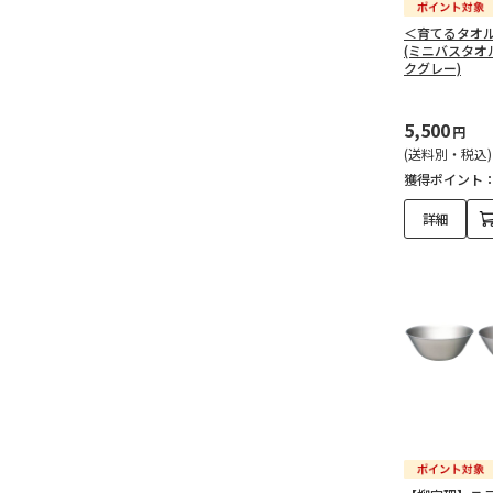
＜育てるタオル
(ミニバスタオ
クグレー)
5,500
円
(送料別・税込)
獲得ポイント
詳細