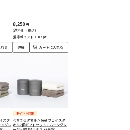
8,250
円
(送料別・税込)
獲得ポイント：
82 pt
入れる
詳細
カートに入れる
ェイスタ
＜育てるタオル＞feel フェイスタ
ーングレ
オル2個ギフトセット：ムーングレ
系)
ージュ(茶系)×ミスト(白系)