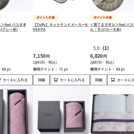
feel バスタオ
【Toffy】ホットサンドメーカーK-
＜育てるタオル＞feel バ
(グレー系)
HS4-PA
ル：モス(カーキ系)
5.0
（1）
7,150
6,820
円
円
(送料別・税込)
(送料別・税込)
：
68 pt
獲得ポイント：
71 pt
獲得ポイント：
68 pt
カートに入れる
詳細
カートに入れる
詳細
カートに