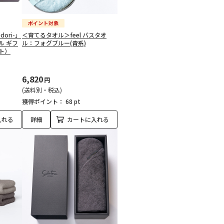
dori-」
＜育てるタオル＞feel バスタオ
ル ギフ
ル：フォグブルー(青系)
ト）
6,820
円
(送料別・税込)
獲得ポイント：
68 pt
入れる
詳細
カートに入れる