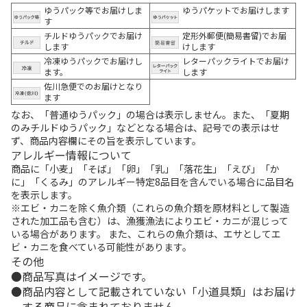
ゆうパック等でお届けしま
ゆうパケットでお届けします
す
チルドゆうパックでお届け
定形外郵便(簡易書留)でお届
します
けします
冷凍ゆうパックでお届けし
レターパックライトでお届け
ます。
します
佐川急便でのお届けとなり
ます
なお、「普通ゆうパック」の場合は表示しません。また、「夏期
のみチルドゆうパック」などとなる場合は、記号での表示はせ
ず、商品内容欄にその旨を表示しています。
アレルギー情報について
商品に「小麦」「そば」「卵」「乳」「落花生」「えび」「か
に」「くるみ」のアレルギー特定8品目を含んでいる場合に品目名
を表示します。
※エビ・カニを除く魚介類（これらの魚介類を原材料として製造
された加工品も含む）は、漁獲漁法によりエビ・カニが混じって
いる場合があります。 また、これらの魚介類は、エサとしてエ
ビ・カニを食べている可能性があります。
その他
商品写真はイメージです。
商品内容として記載されていない「小道具類」はお届け
する商品に含まれておりません。