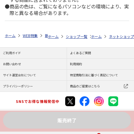
商品の色は、ご覧になるパソコンなどの環境により、実
際と異なる場合があります。
ホーム
WEB特集
新生活雑貨
全商品一覧
5,000円～10,000円未
ホーム
ショップ一覧
ホーム
株式会社大和
ネットショップ
木箱入
ご利用ガイド
よくあるご質問
お問い合わせ
利用規約
サイト運営会社について
特定商取引法に基づく表記について
プライバシーポリシー
商品のご提案はこちら
SNSでお得な情報発信中
販売終了
Copyright (C) JAPAN POST Co.,Ltd. All Rights Reserved.