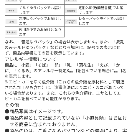
す
チルドゆうパックでお届け
定形外郵便(簡易書留)でお届
します
けします
冷凍ゆうパックでお届けし
レターパックライトでお届け
ます。
します
佐川急便でのお届けとなり
ます
なお、「普通ゆうパック」の場合は表示しません。また、「夏期
のみチルドゆうパック」などとなる場合は、記号での表示はせ
ず、商品内容欄にその旨を表示しています。
アレルギー情報について
商品に「小麦」「そば」「卵」「乳」「落花生」「えび」「か
に」「くるみ」のアレルギー特定8品目を含んでいる場合に品目名
を表示します。
※エビ・カニを除く魚介類（これらの魚介類を原材料として製造
された加工品も含む）は、漁獲漁法によりエビ・カニが混じって
いる場合があります。 また、これらの魚介類は、エサとしてエ
ビ・カニを食べている可能性があります。
その他
商品写真はイメージです。
商品内容として記載されていない「小道具類」はお届け
する商品に含まれておりません。
商品の色は、ご覧になるパソコンなどの環境により、実