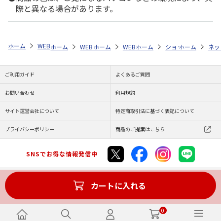
際と異なる場合があります。
ホーム
WEB特集
新生活雑貨
全商品一覧
キッチン家電
〈バ
ホーム
WEB特集
ホーム
新生活雑貨
WEB特集
ホーム
全商品一覧
新生活雑貨
ショップ一覧
ホーム
バルミ
全商品
ネッ
株
ご利用ガイド
よくあるご質問
お問い合わせ
利用規約
サイト運営会社について
特定商取引法に基づく表記について
プライバシーポリシー
商品のご提案はこちら
SNSでお得な情報発信中
カートに入れる
Copyright (C) JAPAN POST Co.,Ltd. All Rights Reserved.
0