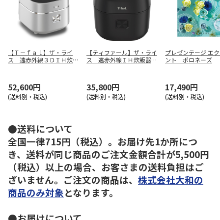
【Ｔ－ｆａｌ】ザ・ライ
【ティファール】ザ・ライ
プレゼンテージ エ
ス 遠赤外線３ＤＩＨ炊飯
ス 遠赤外線ＩＨ炊飯器
ント ポロネーズ
器 ＲＫ８９０ＥＪＰ
ＲＫ９１０８ＪＯ
52,600円
35,800円
17,490円
(送料別・税込)
(送料別・税込)
(送料別・税込)
●送料について
全国一律715円（税込）。お届け先1か所につ
き、送料が同じ商品のご注文金額合計が5,500円
（税込）以上の場合、お客さまの送料負担はご
ざいません。ご注文の商品は、
株式会社大和の
商品のみ対象
となります。
●お届けについて