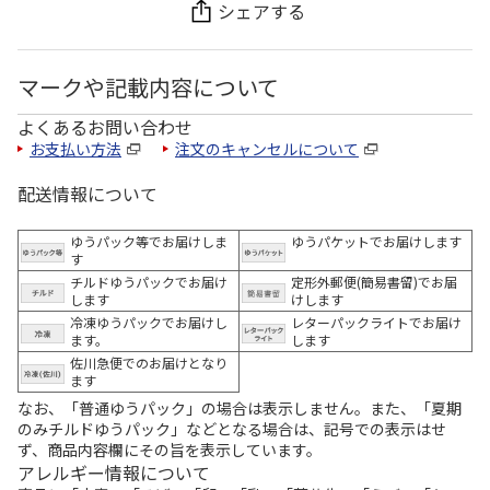
シェアする
マークや記載内容について
よくあるお問い合わせ
お支払い方法
注文のキャンセルについて
配送情報について
ゆうパック等でお届けしま
ゆうパケットでお届けします
す
チルドゆうパックでお届け
定形外郵便(簡易書留)でお届
します
けします
冷凍ゆうパックでお届けし
レターパックライトでお届け
ます。
します
佐川急便でのお届けとなり
ます
なお、「普通ゆうパック」の場合は表示しません。また、「夏期
のみチルドゆうパック」などとなる場合は、記号での表示はせ
ず、商品内容欄にその旨を表示しています。
アレルギー情報について