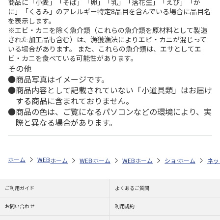
商品に「小麦」「そば」「卵」「乳」「落花生」「えび」「か
に」「くるみ」のアレルギー特定8品目を含んでいる場合に品目名
を表示します。
※エビ・カニを除く魚介類（これらの魚介類を原材料として製造
された加工品も含む）は、漁獲漁法によりエビ・カニが混じって
いる場合があります。 また、これらの魚介類は、エサとしてエ
ビ・カニを食べている可能性があります。
その他
商品写真はイメージです。
商品内容として記載されていない「小道具類」はお届け
する商品に含まれておりません。
商品の色は、ご覧になるパソコンなどの環境により、実
際と異なる場合があります。
ホーム
WEB特集
新生活雑貨
全商品一覧
調理器具
【濃州孫
ホーム
WEB特集
ホーム
新生活雑貨
WEB特集
ホーム
全商品一覧
新生活雑貨
ショップ一覧
ホーム
濃州孫
全商品
ネッ
株
ご利用ガイド
よくあるご質問
お問い合わせ
利用規約