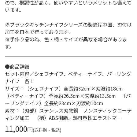
ので、視認性が高く、使いやすいというメリットも備えて
います。
※ブラックキッチンナイフシリーズの製造は中国、刃付け
加工を日本で行っております。
※手作り品の為、色・柄・サイズが異なる場合がありま
す。
●商品詳細
セット内容／シェフナイフ、ペティーナイフ、パーリング
ナイフ 各１
サイズ：（シェフナイフ）全長約32cm×刃渡約18cm
（ペティーナイフ）全長約26.5cm×刃渡約13.5cm （パ
ーリングナイフ）全長約23cm×刃渡約10cm
素材：（刃部）ステンレス刃物鋼 ノンスティックコーテ
ィング加工 （柄）ABS樹脂、熱可塑性エラストマー
11,000
円
(送料別・税込)