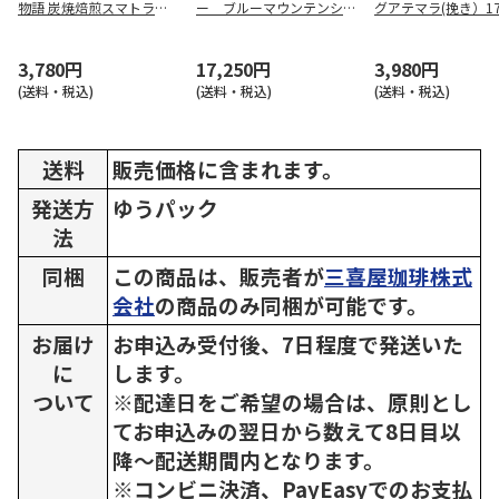
物語 炭焼焙煎スマトラブ
ー ブルーマウンテンシリ
グアテマラ(挽き）1
レンド(豆)170g×3
ーズ（豆）
2
3,780円
17,250円
3,980円
(送料・税込)
(送料・税込)
(送料・税込)
送料
販売価格に含まれます。
発送方
ゆうパック
法
同梱
この商品は、販売者が
三喜屋珈琲株式
会社
の商品のみ同梱が可能です。
お届け
お申込み受付後、7日程度で発送いた
に
します。
ついて
※配達日をご希望の場合は、原則とし
てお申込みの翌日から数えて8日目以
降～配送期間内となります。
※コンビニ決済、PayEasyでのお支払