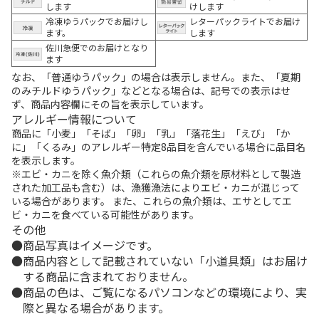
します
けします
冷凍ゆうパックでお届けし
レターパックライトでお届け
ます。
します
佐川急便でのお届けとなり
ます
なお、「普通ゆうパック」の場合は表示しません。また、「夏期
のみチルドゆうパック」などとなる場合は、記号での表示はせ
ず、商品内容欄にその旨を表示しています。
アレルギー情報について
商品に「小麦」「そば」「卵」「乳」「落花生」「えび」「か
に」「くるみ」のアレルギー特定8品目を含んでいる場合に品目名
を表示します。
※エビ・カニを除く魚介類（これらの魚介類を原材料として製造
された加工品も含む）は、漁獲漁法によりエビ・カニが混じって
いる場合があります。 また、これらの魚介類は、エサとしてエ
ビ・カニを食べている可能性があります。
その他
商品写真はイメージです。
商品内容として記載されていない「小道具類」はお届け
する商品に含まれておりません。
商品の色は、ご覧になるパソコンなどの環境により、実
際と異なる場合があります。