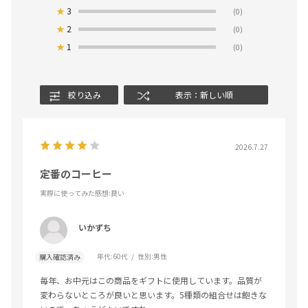
★
3
(0)
★
2
(0)
★
1
(0)
絞り込み
表示：新しい順
2026.7.27
定番のコーヒー
実際に使ってみた感想
:良い
いかずち
年代:
60代
性別:
男性
購入確認済み
毎年、お中元はこの商品をギフトに使用しています。品質が
変わらないところが良いと思います。5種類の組合せは飽きな