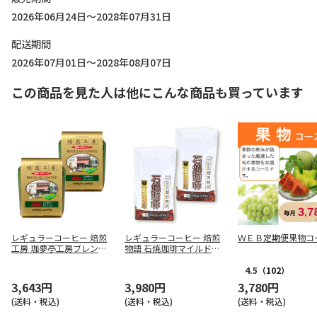
2026年06月24日～2028年07月31日
配送期間
2026年07月01日～2028年08月07日
この商品を見た人は他にこんな商品も買っています
レギュラーコーヒー 焙煎
レギュラーコーヒー 焙煎
ＷＥＢ定期便果物コ
工房 珈夢亭工房ブレンド
物語 石焼珈琲マイルドブ
(挽き)400g×2
レンド(挽き）500g×2
4.5
（102）
3,643円
3,980円
3,780円
(送料・税込)
(送料・税込)
(送料・税込)