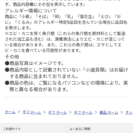
ず、商品内容欄にその旨を表示しています。
アレルギー情報について
商品に「小麦」「そば」「卵」「乳」「落花生」「えび」「か
に」「くるみ」のアレルギー特定8品目を含んでいる場合に品目名
を表示します。
※エビ・カニを除く魚介類（これらの魚介類を原材料として製造
された加工品も含む）は、漁獲漁法によりエビ・カニが混じって
いる場合があります。 また、これらの魚介類は、エサとしてエ
ビ・カニを食べている可能性があります。
その他
商品写真はイメージです。
商品内容として記載されていない「小道具類」はお届け
する商品に含まれておりません。
商品の色は、ご覧になるパソコンなどの環境により、実
際と異なる場合があります。
ホーム
ギフト通販
グルメギフト特集
カテゴリから探す
ドリンク
ホーム
ギフト通販
ホーム
グルメギフト特集
ギフト通販
ホーム
グルメギフト特集
食品・グルメストア
ホーム
シーン別おす
ネッ
ご利用ガイド
よくあるご質問