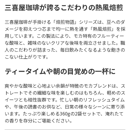
三喜屋珈琲が誇るこだわりの熱風焙煎
三喜屋珈琲が手掛ける「焙煎物語」シリーズは、豆へのダ
メージを抑えつつ芯まで均一に熱を通す「熱風焙煎」を採
用しています。この製法により、モカ特有のフルーティー
な酸味と、雑味のないクリアな後味を両立させました。職
人のこだわりが詰まった、毎日飲みたくなるような飽きの
こない仕上がりです。
ティータイムや朝の目覚めの一杯に
爽やかな酸味と心地よい余韻が特徴のモカブレンドは、ス
トレートでその繊細な味を楽しむのはもちろん、軽めのス
イーツとも相性抜群です。忙しい朝のリフレッシュタイム
や、午後の読書のお供など、日常の様々なシーンに寄り添
います。たっぷり楽しめる360gの2袋セットで、淹れたて
の香りを存分にご堪能ください。