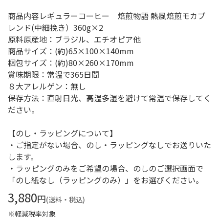
商品内容レギュラーコーヒー 焙煎物語 熱風焙煎モカブ
レンド(中細挽き）360g×2
原料原産地：ブラジル、エチオピア他
商品サイズ：(約)65×100×140mm
梱包サイズ：(約)80×260×170mm
賞味期限：常温で365日間
８大アレルゲン：無し
保存方法：直射日光、高温多湿を避けて常温で保存してく
ださい。
【のし・ラッピングについて】
・ご指定がない場合、のし・ラッピングなしでお送りいた
します。
・ラッピングのみをご希望の場合、のしのご選択画面で
「のし紙なし（ラッピングのみ）」をお選びください。
3,880
円
(送料・税込)
※軽減税率対象