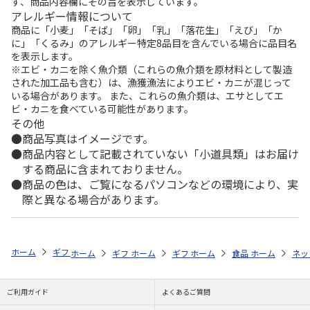
ず、商品内容欄にその旨を表示しています。
アレルギー情報について
商品に「小麦」「そば」「卵」「乳」「落花生」「えび」「か
に」「くるみ」のアレルギー特定8品目を含んでいる場合に品目名
を表示します。
※エビ・カニを除く魚介類（これらの魚介類を原材料として製造
された加工品も含む）は、漁獲漁法によりエビ・カニが混じって
いる場合があります。 また、これらの魚介類は、エサとしてエ
ビ・カニを食べている可能性があります。
その他
商品写真はイメージです。
商品内容として記載されていない「小道具類」はお届け
する商品に含まれておりません。
商品の色は、ご覧になるパソコンなどの環境により、実
際と異なる場合があります。
ホーム
ギフト通販
グルメギフト特集
カテゴリから探す
ドリンク
ホーム
ギフト通販
ホーム
グルメギフト特集
ギフト通販
ホーム
グルメギフト特集
食品・グルメストア
ホーム
シーン別おす
ネッ
ご利用ガイド
よくあるご質問