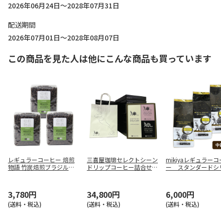
2026年06月24日～2028年07月31日
配送期間
2026年07月01日～2028年08月07日
この商品を見た人は他にこんな商品も買っています
レギュラーコーヒー 焙煎
三喜屋珈琲セレクトシーン
mikiyaレギュラー
物語 竹炭焙煎ブラジルブ
ドリップコーヒー詰合せ
ー スタンダードシ
レンド(豆)170g×3
SSD-20S×18個（紙袋付
（中細挽き）
き）
3,780円
34,800円
6,000円
(送料・税込)
(送料・税込)
(送料・税込)