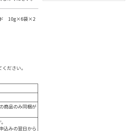
 10g×6袋×2
てください。
の商品のみ同梱が
す。
申込みの翌日から