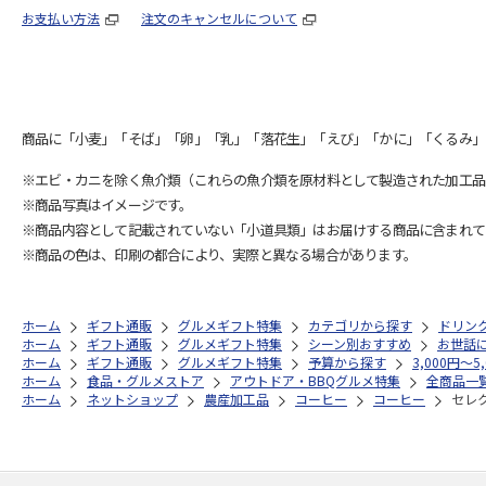
お支払い方法
注文のキャンセルについて
商品に「小麦」「そば」「卵」「乳」「落花生」「えび」「かに」「くるみ」
※エビ・カニを除く魚介類（これらの魚介類を原材料として製造された加工品
※商品写真はイメージです。
※商品内容として記載されていない「小道具類」はお届けする商品に含まれて
※商品の色は、印刷の都合により、実際と異なる場合があります。
ホーム
ギフト通販
グルメギフト特集
カテゴリから探す
ドリン
ホーム
ギフト通販
グルメギフト特集
シーン別おすすめ
お世話
ホーム
ギフト通販
グルメギフト特集
予算から探す
3,000円～5
ホーム
食品・グルメストア
アウトドア・BBQグルメ特集
全商品一
ホーム
ネットショップ
農産加工品
コーヒー
コーヒー
セレ