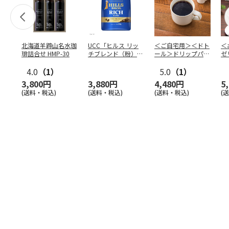
北海道羊蹄山名水珈
UCC「ヒルス リッ
＜ご自宅用＞＜ドト
＜
琲詰合せ HMP-30
チブレンド（粉）」
ール＞ドリップパッ
ゼ
210g×6袋
ク深煎りブレンド
ー
4.0
（1）
１０
5.0
…
（1）
3,800円
3,880円
4,480円
5
(送料・税込)
(送料・税込)
(送料・税込)
(