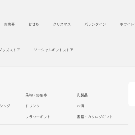
お歳暮
おせち
クリスマス
バレンタイン
ホワイト
グッズストア
ソーシャルギフトストア
果物・野菜等
乳製品
シング
ドリンク
お酒
フラワーギフト
書籍・カタログギフト