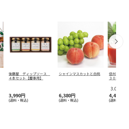
後藤屋 ディップソース
シャインマスカットと白桃
信州安曇野
４本セット【慶事用】
３０本
3.0
（1）
3,990円
6,380円
4,440円
(送料・税込)
(送料・税込)
(送料・税込)