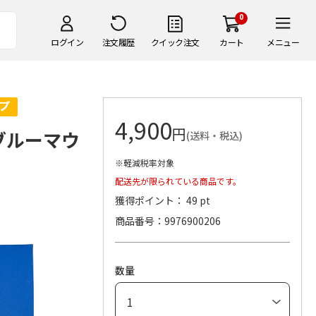
0
ログイン
注文履歴
クイック注文
カート
メニュー
4,900
円
ブルーマウ
(送料・税込)
※軽減税率対象
配送先が限られている商品です。
獲得ポイント： 49 pt
商品番号
9976900206
数量