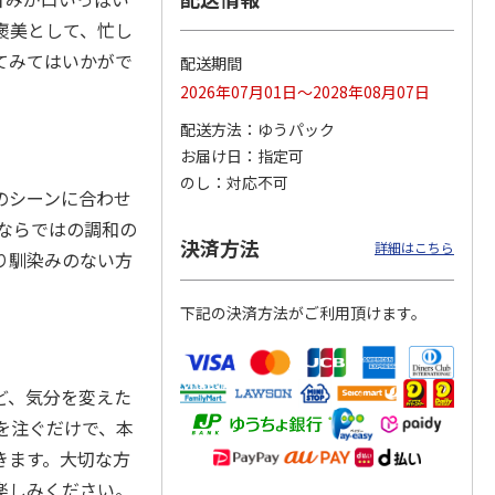
褒美として、忙し
てみてはいかがで
配送期間
2026年07月01日～2028年08月07日
＜お中元＞アイスコ
スターバックス オ
mikiya coffee
rs』
ーヒーセット
リガミドリップコー
『With Flowers』
配送方法
ゆうパック
ヒーギフトＡ【弔事
赤
…
用】
4.0
（1）
5.0
（1）
お届け日
指定可
4,320円
1,580円
2,210円
のし
対応不可
のシーンに合わせ
(送料・税込)
(送料・税込)
(送料・税込)
ならではの調和の
決済方法
詳細はこちら
り馴染みのない方
下記の決済方法がご利用頂けます。
ど、気分を変えた
を注ぐだけで、本
きます。大切な方
楽しみください。