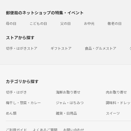
郵便局のネットショップの特集・イベント
母の日
こどもの日
父の日
お中元
敬老の日
ストアから探す
切手・はがきストア
ギフトストア
食品・グルメストア
カテゴリから探す
切手・はがき
海鮮お取り寄せ
肉お取り寄せ
梅干し・惣菜・カレー
ジャム・はちみつ
調味料・ドレッ
めん類
雑貨・日用品
スイーツ
ご利用ガイド
よくあるご質問
お問い合わせ