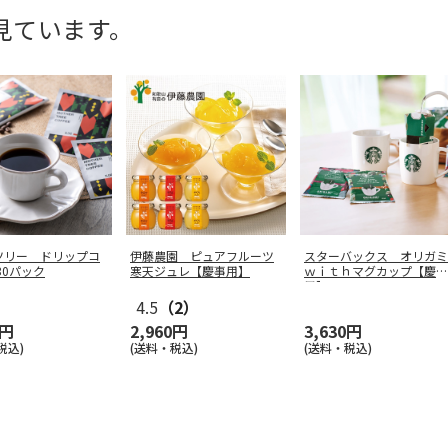
見ています。
ツリー ドリップコ
伊藤農園 ピュアフルーツ
スターバックス オリガミ
30パック
寒天ジュレ【慶事用】
ｗｉｔｈマグカップ【慶事
用】
4.5
（2）
0円
2,960円
3,630円
税込)
(送料・税込)
(送料・税込)