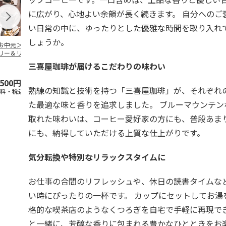
に広がり、心地よい余韻が長く続きます。 自分へのご
い日常の中に、ゆったりとした優雅な時間を取り入れ
しょうか。
お中元＞コーヒー
＜お中元＞無糖アイ
＜お中元＞無糖アイ
mikiya coffee
リー＆リキッドコ
スコーヒー４本
スコーヒー１２本
『With Flowe
ヒーギフト
黄
…
三喜屋珈琲が届けるこだわりの味わい
,500円
3,780円
6,980円
2,350円
熟練の知識と技術を持つ「三喜屋珈琲」が、それぞれ
送料・税込)
(送料・税込)
(送料・税込)
(送料・税込)
た最適な味と香りを追求しました。 ブルーマウンテン
取れた味わいは、コーヒー愛好家の方にも、普段あま
にも、納得していただける上質な仕上がりです。
気分転換や特別なリラックスタイムに
お仕事の合間のリフレッシュや、休日の読書タイムな
い時にぴったりの一杯です。 カップにセットしてお湯
格的な喫茶店のようなくつろぎを自宅で手軽に再現で
と一緒に、芳醇な香りに包まれる豊かなひとときをお