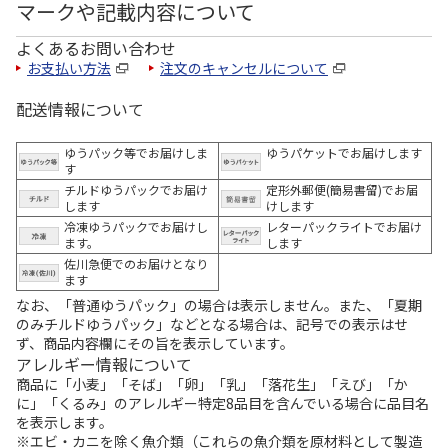
マークや記載内容について
よくあるお問い合わせ
お支払い方法
注文のキャンセルについて
配送情報について
ゆうパック等でお届けしま
ゆうパケットでお届けします
す
チルドゆうパックでお届け
定形外郵便(簡易書留)でお届
します
けします
冷凍ゆうパックでお届けし
レターパックライトでお届け
ます。
します
佐川急便でのお届けとなり
ます
なお、「普通ゆうパック」の場合は表示しません。また、「夏期
のみチルドゆうパック」などとなる場合は、記号での表示はせ
ず、商品内容欄にその旨を表示しています。
アレルギー情報について
商品に「小麦」「そば」「卵」「乳」「落花生」「えび」「か
に」「くるみ」のアレルギー特定8品目を含んでいる場合に品目名
を表示します。
※エビ・カニを除く魚介類（これらの魚介類を原材料として製造