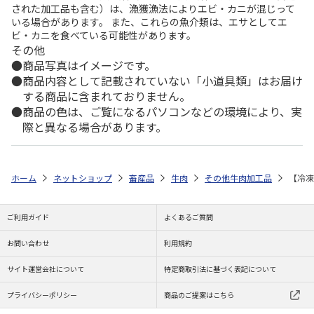
された加工品も含む）は、漁獲漁法によりエビ・カニが混じって
いる場合があります。 また、これらの魚介類は、エサとしてエ
ビ・カニを食べている可能性があります。
その他
商品写真はイメージです。
商品内容として記載されていない「小道具類」はお届け
する商品に含まれておりません。
商品の色は、ご覧になるパソコンなどの環境により、実
際と異なる場合があります。
ホーム
ネットショップ
畜産品
牛肉
その他牛肉加工品
【冷凍
ご利用ガイド
よくあるご質問
お問い合わせ
利用規約
サイト運営会社について
特定商取引法に基づく表記について
プライバシーポリシー
商品のご提案はこちら