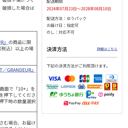
配送期間
、破損した場合は
2024年07月23日～2028年08月10日
配送方法
ゆうパック
お届け日
指定可
つぶら
【グリーティング切
【グリーティング切
【のり式】110円普
ーズ
手】ハッピーグリー
手】グリーティング
通切手・千鳥（1シ
のし
対応不可
ティング（110円）
（シンプル）（110
ート100枚）
3）
5.0
（2）
円
4.8
…
（11）
4.6
（7）
UR』
の商品に限
1,100円
5,500円
11,000円
円（税込）以上の場
決済方法
詳細はこちら
(送料別)
(送料別)
(送料別)
下記の決済方法がご利用頂けます。
ET／GRANDEUR』
画面で「10+」を
を押下してくださ
押下時の数量選択
さむ場合、お届け