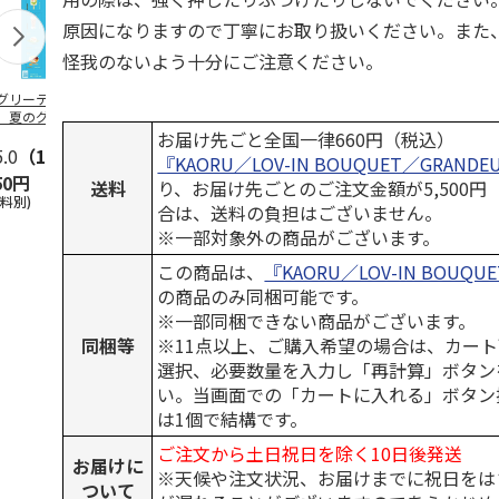
原因になりますので丁寧にお取り扱いください。また
怪我のないよう十分にご注意ください。
グリーティング切
【グリーティング切
レターパックプラス
＜お中元＞新
】夏のグリーティ
手】夏のグリーティ
（600円）（20部セ
なオールスタ
グ（85円）
ング（110円）
ット）
お届け先ごと全国一律660円（税込）
5.0
（10）
5.0
（17）
4.8
（24）
4.8
（18
『KAORU／LOV-IN BOUQUET／GRANDE
50円
1,100円
12,000円
3,780円
送料
り、お届け先ごとのご注文金額が5,500
送料別)
(送料別)
(送料別)
(送料・税込)
合は、送料の負担はございません。
※一部対象外の商品がございます。
この商品は、
『KAORU／LOV-IN BOUQU
の商品のみ同梱可能です。
※一部同梱できない商品がございます。
同梱等
※11点以上、ご購入希望の場合は、カート
選択、必要数量を入力し「再計算」ボタン
い。当画面での「カートに入れる」ボタン
は1個で結構です。
ご注文から土日祝日を除く10日後発送
お届けに
※天候や注文状況、お届けまでに祝日をは
ついて