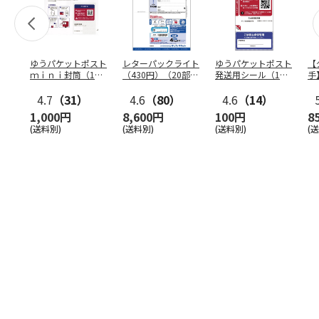
ゆうパケットポスト
レターパックライト
ゆうパケットポスト
【
ｍｉｎｉ封筒（1個
（430円）（20部セ
発送用シール（1個
手
（50枚）セット）
ット）
（20枚）セット）
ン
4.7
（31）
4.6
（80）
4.6
（14）
1,000円
8,600円
100円
8
(送料別)
(送料別)
(送料別)
(