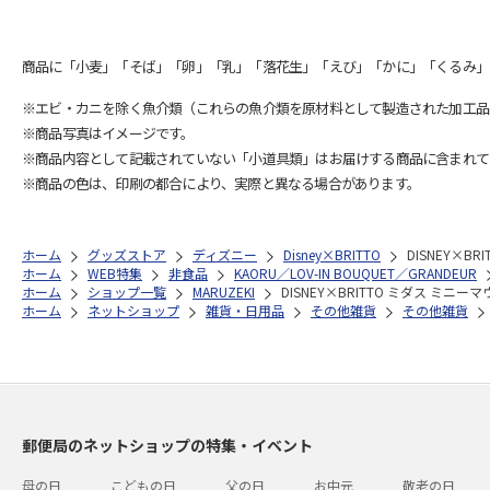
商品に「小麦」「そば」「卵」「乳」「落花生」「えび」「かに」「くるみ」
※エビ・カニを除く魚介類（これらの魚介類を原材料として製造された加工品
※商品写真はイメージです。
※商品内容として記載されていない「小道具類」はお届けする商品に含まれて
※商品の色は、印刷の都合により、実際と異なる場合があります。
ホーム
グッズストア
ディズニー
Disney×BRITTO
DISNEY×BR
ホーム
WEB特集
非食品
KAORU／LOV-IN BOUQUET／GRANDEUR
ホーム
ショップ一覧
MARUZEKI
DISNEY×BRITTO ミダス ミニーマウス
ホーム
ネットショップ
雑貨・日用品
その他雑貨
その他雑貨
郵便局のネットショップの特集・イベント
母の日
こどもの日
父の日
お中元
敬老の日