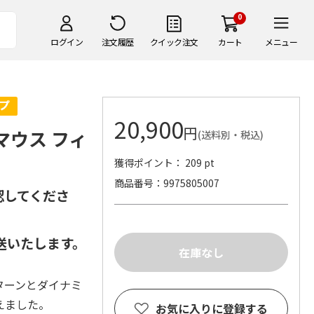
0
ログイン
注文履歴
クイック注文
カート
メニュー
20,900
円
ーマウス フィ
(送料別・税込)
獲得ポイント： 209 pt
商品番号
9975805007
認してくださ
送いたします。
ターンとダイナミ
えました。
お気に入りに登録する