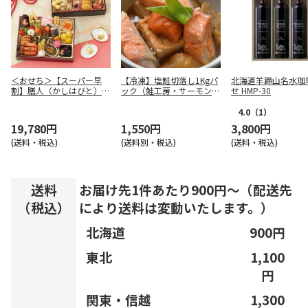
＜おせち＞【スーパー早
【冷凍】塩鮭切落し1Kgパ
北海道羊蹄山名水珈
割】膳人（かしはびと）
ック（鮭工房・サーモンハ
せ HMP-30
和洋中二段重
ウス）
4.0
（1）
19,780円
1,550円
3,800円
(送料・税込)
(送料別・税込)
(送料・税込)
送料
お届け先1件あたり900円～（配送先
（税込）
により送料は変動いたします。）
北海道
900円
東北
1,100
円
関東・信越
1,300