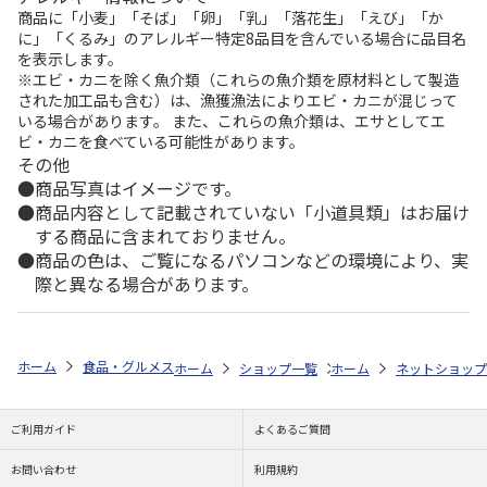
商品に「小麦」「そば」「卵」「乳」「落花生」「えび」「か
に」「くるみ」のアレルギー特定8品目を含んでいる場合に品目名
を表示します。
※エビ・カニを除く魚介類（これらの魚介類を原材料として製造
された加工品も含む）は、漁獲漁法によりエビ・カニが混じって
いる場合があります。 また、これらの魚介類は、エサとしてエ
ビ・カニを食べている可能性があります。
その他
商品写真はイメージです。
商品内容として記載されていない「小道具類」はお届け
する商品に含まれておりません。
商品の色は、ご覧になるパソコンなどの環境により、実
際と異なる場合があります。
ホーム
食品・グルメストア
都道府県から探す
北海道
モリーズワ
ホーム
ショップ一覧
ホーム
MOLLY'S SMOKED
ネットショップ
モ
ご利用ガイド
よくあるご質問
お問い合わせ
利用規約