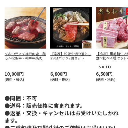
＜お中元＞＜神戸肉處 和
【冷凍】松阪牛切り落とし
【冷凍】黒毛和牛 A
心＞松阪牛・神戸牛焼肉用
250gパック2個セット
食べ比べ４種セット4
（はなもり）
5.0
（1）
10,000円
6,800円
6,500円
(送料・税込)
(送料・税込)
(送料・税込)
●同梱：不可
●送料：販売価格に含まれます。
●返品・交換・キャンセルはお受けいたしかね
ます。
●二重包装及び熨斗紙のご依頼はお受けいたし