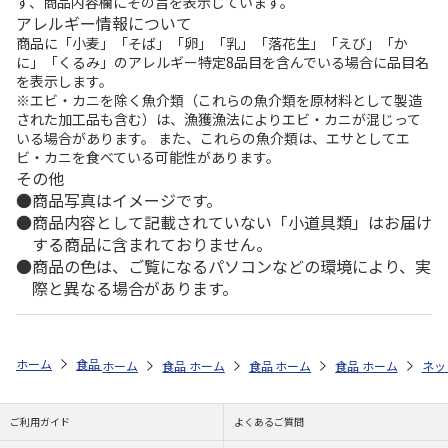
ず、商品内容欄にその旨を表示しています。
アレルギー情報について
商品に「小麦」「そば」「卵」「乳」「落花生」「えび」「か
に」「くるみ」のアレルギー特定8品目を含んでいる場合に品目名
を表示します。
※エビ・カニを除く魚介類（これらの魚介類を原材料として製造
された加工品も含む）は、漁獲漁法によりエビ・カニが混じって
いる場合があります。 また、これらの魚介類は、エサとしてエ
ビ・カニを食べている可能性があります。
その他
商品写真はイメージです。
商品内容として記載されていない「小道具類」はお届け
する商品に含まれておりません。
商品の色は、ご覧になるパソコンなどの環境により、実
際と異なる場合があります。
ホーム
食品・グルメストア
アウトドア・BBQグルメ特集
カテゴリ
ホーム
食品・グルメストア
ホーム
食品・グルメストア
ホーム
アウトドア・BBQグルメ特
食品・グルメストア
ホーム
アウトドア
ネッ
ご利用ガイド
よくあるご質問