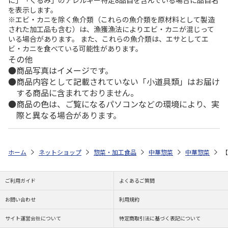
を表示します。
※エビ・カニを除く魚介類（これらの魚介類を原材料として製造
された加工品も含む）は、漁獲漁法によりエビ・カニが混じって
いる場合があります。 また、これらの魚介類は、エサとしてエ
ビ・カニを食べている可能性があります。
その他
商品写真はイメージです。
商品内容として記載されていない「小道具類」はお届け
する商品に含まれておりません。
商品の色は、ご覧になるパソコンなどの環境により、実
際と異なる場合があります。
ホーム
ネットショップ
惣菜・加工食品
中華惣菜
中華惣菜
【
ご利用ガイド
よくあるご質問
お問い合わせ
利用規約
サイト運営会社について
特定商取引法に基づく表記について