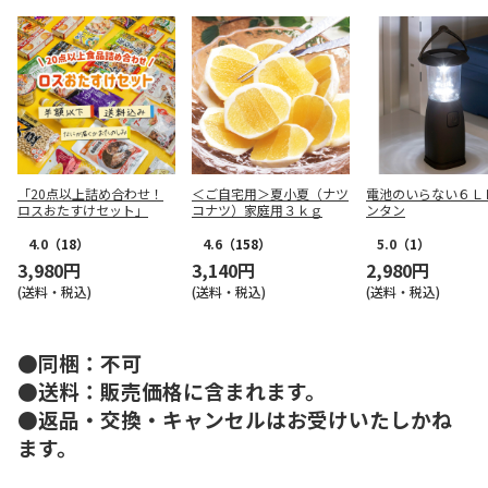
「20点以上詰め合わせ！
＜ご自宅用＞夏小夏（ナツ
電池のいらない６Ｌ
ロスおたすけセット」
コナツ）家庭用３ｋｇ
ンタン
4.0
（18）
4.6
（158）
5.0
（1）
3,980円
3,140円
2,980円
(送料・税込)
(送料・税込)
(送料・税込)
●同梱：不可
●送料：販売価格に含まれます。
●返品・交換・キャンセルはお受けいたしかね
ます。