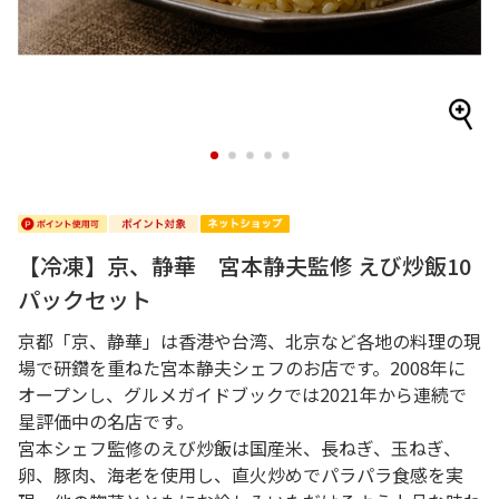
1
2
3
4
5
【冷凍】京、静華 宮本静夫監修 えび炒飯10
パックセット
京都「京、静華」は香港や台湾、北京など各地の料理の現
場で研鑽を重ねた宮本静夫シェフのお店です。2008年に
オープンし、グルメガイドブックでは2021年から連続で
星評価中の名店です。
宮本シェフ監修のえび炒飯は国産米、長ねぎ、玉ねぎ、
卵、豚肉、海老を使用し、直火炒めでパラパラ食感を実