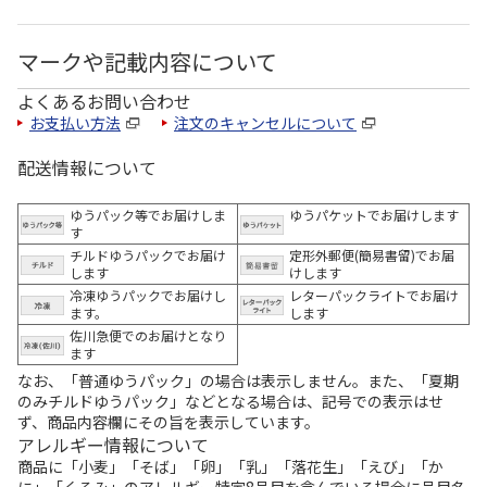
マークや記載内容について
よくあるお問い合わせ
お支払い方法
注文のキャンセルについて
配送情報について
ゆうパック等でお届けしま
ゆうパケットでお届けします
す
チルドゆうパックでお届け
定形外郵便(簡易書留)でお届
します
けします
冷凍ゆうパックでお届けし
レターパックライトでお届け
ます。
します
佐川急便でのお届けとなり
ます
なお、「普通ゆうパック」の場合は表示しません。また、「夏期
のみチルドゆうパック」などとなる場合は、記号での表示はせ
ず、商品内容欄にその旨を表示しています。
アレルギー情報について
商品に「小麦」「そば」「卵」「乳」「落花生」「えび」「か
に」「くるみ」のアレルギー特定8品目を含んでいる場合に品目名