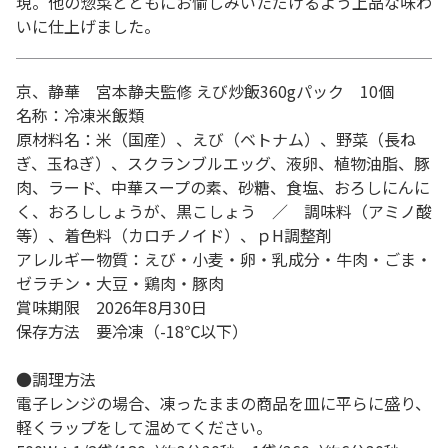
現。他の惣菜とともにお愉しみいただけるよう上品な味わ
いに仕上げました。
京、静華 宮本静夫監修 えび炒飯360gパック 10個
名称：冷凍米飯類
原材料名：米（国産）、えび（ベトナム）、野菜（長ね
ぎ、玉ねぎ）、スクランブルエッグ、液卵、植物油脂、豚
肉、ラード、中華スープの素、砂糖、食塩、おろしにんに
く、おろししょうが、黒こしょう ／ 調味料（アミノ酸
等）、着色料（カロチノイド）、ｐH調整剤
アレルギー物質：えび・小麦・卵・乳成分・牛肉・ごま・
ゼラチン・大豆・鶏肉・豚肉
賞味期限 2026年8月30日
保存方法 要冷凍（-18℃以下）
●調理方法
電子レンジの場合、凍ったままの商品を皿に平らに盛り、
軽くラップをして温めてください。