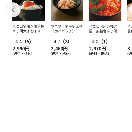
＜ご自宅用＞無着色
やまや 辛子明太子
＜ご自宅用＞福さ
＜
辛子明太子切子４６
（切れバラ子）
屋 無着色辛子明太
着
０ｇ
子（切子）４５０ｇ
4.4
（5）
4.7
（3）
4.0
（1）
2,990円
2,460円
2,970円
3
(送料・税込)
(送料・税込)
(送料・税込)
(