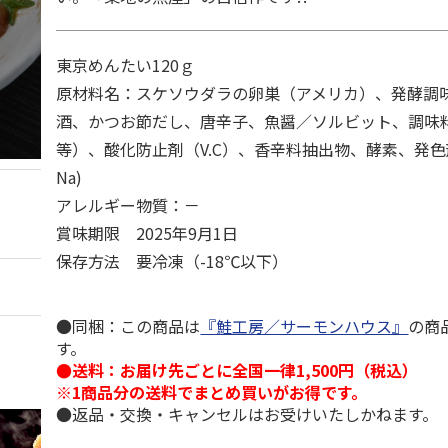
東京めんたい120ｇ
原材料名：スケソウダラの卵巣（アメリカ）、発酵調
酒、かつお節だし、唐辛子、魚醤／ソルビット、調味
等）、酸化防止剤（V.C）、香辛料抽出物、酵素、発
Na)
アレルギー物質：－
賞味期限 2025年9月1日
保存方法 要冷凍（-18℃以下）
●同梱：この商品は
『鮭工房／サーモンハウス』
の商
す。
●送料：お届け先ごとに全国一律1,500円（税込）
※1商品分の送料でまとめ買いがお得です。
●返品・交換・キャンセルはお受けいたしかねます。