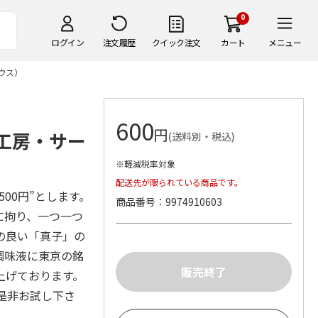
0
ログイン
注文履歴
クイック注文
カート
メニュー
ウス）
600
円
工房・サー
(送料別・税込)
※軽減税率対象
配送先が限られている商品です。
00円”とします。
商品番号
9974910603
に拘り、一つ一つ
の良い「真子」の
調味液に東京の銘
上げております。
を是非お試し下さ