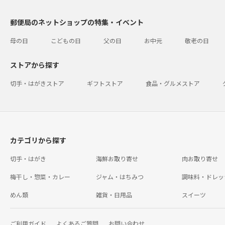
郵便局のネットショップの特集・イベント
母の日
こどもの日
父の日
お中元
敬老の日
ストアから探す
切手・はがきストア
ギフトストア
食品・グルメストア
カテゴリから探す
切手・はがき
海鮮お取り寄せ
肉お取り寄せ
梅干し・惣菜・カレー
ジャム・はちみつ
調味料・ドレッ
めん類
雑貨・日用品
スイーツ
ご利用ガイド
よくあるご質問
お問い合わせ