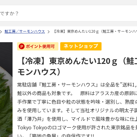
鮭工房／サーモンハウス
【冷凍】東京めんたい120ｇ（鮭工房・サーモンハ
【冷凍】東京めんたい120ｇ（鮭
モンハウス）
常駐店舗『鮭工房・サーモンハウス』は全品を”送料1,5
鮭以外の商品も対象です。 原料はアラスカ産の原卵
手作業で丁寧に色目や粒の状態を吟味・選別し、熟度
みを使用しています。そして当社オリジナルの明太子
酒「澤乃井」を使用し、マイルドで風味豊かな味に仕
Tokyo Tokyoのロゴマーク使用が許された東京銘品
い。「築地の魚屋」の自信作です!!