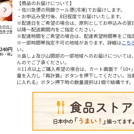
【商品のお届けについて】
・佐川急便の飛脚クール便(冷凍)でお届けします。
・お申込み受付後、8日程度でお届けいたします。
※配達日をご希望の場合は、原則としてお申込みの翌
お中元＞やまや無
福さ屋 辛子めんた
＜お中元＞辛子明太
＜お中元＞保
以降～配送期間内をご指定ください。
色辛子明太子Ａ
いこ（切れバラ子）
子
利 小分け切
※配達時間をご希望の場合は、配達希望時間帯をご指
し辛子明太子
5.0
（3）
5.0
（2）
※一部時間帯指定不可の地域があります。詳細は
こち
い。
,240円
2,590円
2,480円
2,950円
送料・税込)
(送料・税込)
(送料・税込)
(送料・税込)
※島しょ及び山間部の一部地域へのお届けについては
んのでご了承ください。
※11点以上ご購入希望の場合は、カート画面で「10+
量を入力し「再計算」ボタンを押下してください。当
に入れる」ボタン押下時の数量選択は1個で結構です。