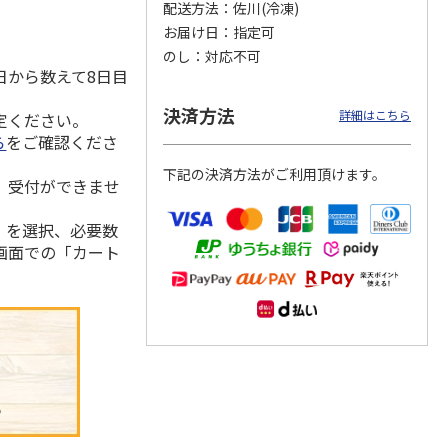
配送方法
佐川(冷凍)
お届け日
指定可
のし
対応不可
日から数えて8日目
存に便
＜お中元＞博多ふく
【冷凍】北海道産い
福さ屋 辛子明太子
り落と
いち 辛子明太子
くら醤油漬け 100ｇ
（切れバラ子）・た
決済方法
詳細はこちら
定ください。
上切れ
（鮭工房・サーモ
らこ（切れ子）
5.0
（1）
ン
…
4.0
（1）
ら
をご確認くださ
2,980円
2,150円
2,590円
下記の決済方法がご利用頂けます。
(送料・税込)
(送料別・税込)
(送料・税込)
、受付ができませ
」を選択、必要数
画面での「カート