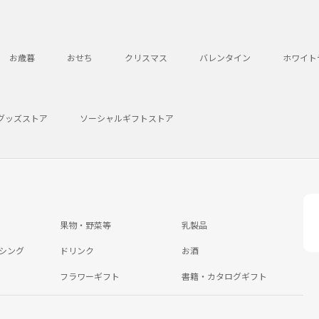
お歳暮
おせち
クリスマス
バレンタイン
ホワイト
グッズストア
ソーシャルギフトストア
果物・野菜等
乳製品
シング
ドリンク
お酒
フラワーギフト
書籍・カタログギフト