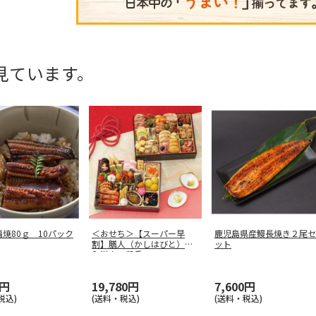
見ています。
焼80ｇ 10パック
＜おせち＞【スーパー早
鹿児島県産鰻長焼き２尾セ
割】膳人（かしはびと）
ット
和洋中二段重
0円
19,780円
7,600円
税込)
(送料・税込)
(送料・税込)