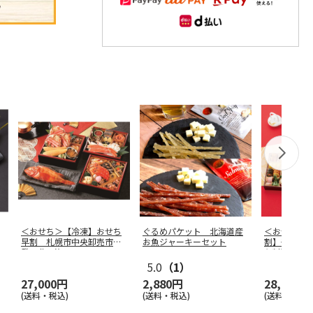
＜おせち＞【冷凍】おせち
ぐるめパケット 北海道産
＜おせち＞
早割 札幌市中央卸売市場
お魚ジャーキーセット
割】千賀屋
発 北の漁
…
ち料理「千
5.0
（1）
27,000円
2,880円
28,980円
(送料・税込)
(送料・税込)
(送料・税込)