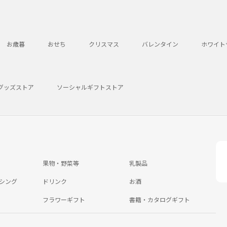
お歳暮
おせち
クリスマス
バレンタイン
ホワイト
グッズストア
ソーシャルギフトストア
果物・野菜等
乳製品
シング
ドリンク
お酒
フラワーギフト
書籍・カタログギフト