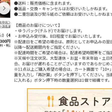
●送料：販売価格に含まれます。
●返品・交換・キャンセルはお受けいたしかねます。
●二重包装及び熨斗紙のご依頼はお受けいたしかねま
お中元＞＜大和養
＜お中元＞うなぎ蒲
＜お中元＞＜大和養
＜お中元＞レ
【商品のお届けについて】
＞浜名湖うなぎ蒲
焼詰合せ
魚＞浜名湖うなぎ蒲
簡単焼魚 ５
・ゆうパック(チルド)でお届けします。
２本
焼４本
ト
5.0
（4）
5.0
（1）
5.0
（1）
・お申込み受付後、8日程度でお届けいたします。
,300円
5,400円
11,800円
3,780円
※配達日をご希望の場合は、原則としてお申込みの翌
送料・税込)
(送料・税込)
(送料・税込)
(送料・税込)
以降～配送期間内をご指定ください。
※配達時間をご希望の場合は、配達希望時間帯をご指
※天候や注文状況、大型連休・お盆・年末年始・土日
合、お届けが遅れることがございますのであらかじめ
※11点以上ご購入希望の場合は、カート画面で「10+
量を入力し「再計算」ボタンを押下してください。当
に入れる」ボタン押下時の数量選択は1個で結構です。