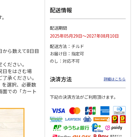
配送情報
す。
ンジで
呼子朝市ひもの詰合
＜お中元＞函館味く
＜お中元＞愛知三河
配送期間
切セッ
せ
らべ
産 うなぎ蒲焼ギフ
2025年05月29日～2027年08月10日
ト
4.5
（8）
5.0
（1）
5.0
（1）
配送方法
チルド
3,300円
2,800円
5,800円
日から数えて8日目
お届け日
指定可
(送料・税込)
(送料・税込)
(送料・税込)
のし
対応不可
定ください。
祝日をはさむ場
ご了承ください。
決済方法
詳細はこちら
」を選択、必要数
画面での「カート
下記の決済方法がご利用頂けます。