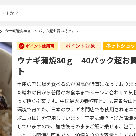
ウナギ蒲焼80ｇ 40パック超お買い得セット
ウナギ蒲焼80ｇ 40パック超お
ト
土用の丑に鰻を食べるのが国民的行事になっておりま
た晴れの日から普段のお食事までシーンに合わせて気
って頂く提案です。中国最大の養殖産地、広東省台山
環境で育てた、日本のウナギ専門店でも使用されるニ
ポニカ種）を使用しています。丁寧に焼き上げた蒲焼を
していますので、加熱後そのままご飯に乗せる、包丁
いとても簡便な商品です。40個入りの大容量としてお