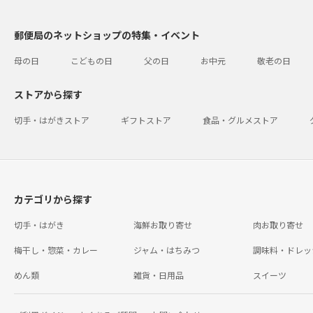
郵便局のネットショップの特集・イベント
母の日
こどもの日
父の日
お中元
敬老の日
ストアから探す
切手・はがきストア
ギフトストア
食品・グルメストア
カテゴリから探す
切手・はがき
海鮮お取り寄せ
肉お取り寄せ
梅干し・惣菜・カレー
ジャム・はちみつ
調味料・ドレッ
めん類
雑貨・日用品
スイーツ