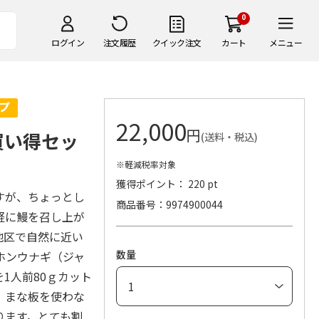
0
ログイン
注文履歴
クイック注文
カート
メニュー
22,000
円
買い得セッ
(送料・税込)
※軽減税率対象
獲得ポイント： 220 pt
すが、ちょっとし
商品番号
9974900044
軽に鰻を召し上が
地区で自然に近い
数量
ホンウナギ（ジャ
1人前80ｇカット
、まな板を使わな
ります。とても割