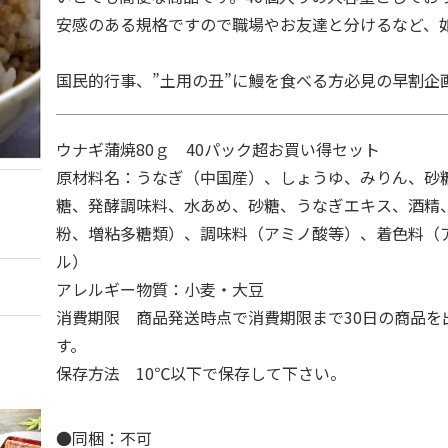
安感のある規格ですので職場やお友達と分けるなど、
国民的行事、”土用の丑”に鰻を食べる方必見の早割企
ウナギ蒲焼80ｇ 40パック超お買い得セット
原材料名：うなぎ（中国産）、しょうゆ、みりん、砂
糖、発酵調味料、水あめ、砂糖、うなぎエキス、酒精
粉、増粘多糖類）、調味料（アミノ酸等）、着色料（
ル）
アレルギー物質：小麦・大豆
消費期限 商品発送時点で消費期限まで30日の商品を
す。
保存方法 10℃以下で保存して下さい。
●同梱：不可