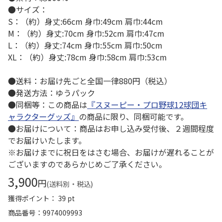
●サイズ：
S：（約）身丈:66cm 身巾:49cm 肩巾:44cm
M：（約）身丈:70cm 身巾:52cm 肩巾:47cm
L：（約）身丈:74cm 身巾:55cm 肩巾:50cm
XL：（約）身丈:78cm 身巾:58cm 肩巾:53cm
●送料：お届け先ごと全国一律880円（税込）
●発送方法：ゆうパック
●同梱等：この商品は
『スヌーピー・プロ野球12球団キ
ャラクターグッズ』
の商品に限り、同梱可能です。
●お届けについて：商品はお申し込み受付後、２週間程度
でお届けいたします。
※お届けまでに祝日をはさむ場合、お届けが遅れることが
ございますのであらかじめご了承ください。
3,900
円
(送料別・税込)
獲得ポイント： 39 pt
商品番号
9974009993