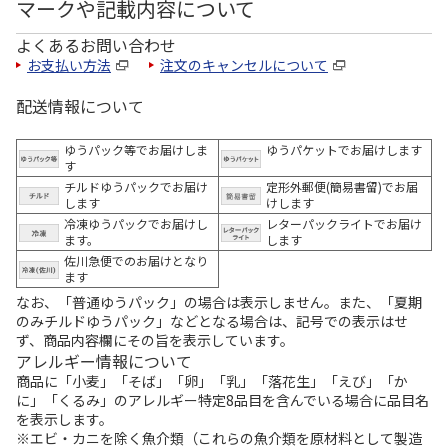
マークや記載内容について
よくあるお問い合わせ
お支払い方法
注文のキャンセルについて
配送情報について
ゆうパック等でお届けしま
ゆうパケットでお届けします
す
チルドゆうパックでお届け
定形外郵便(簡易書留)でお届
します
けします
冷凍ゆうパックでお届けし
レターパックライトでお届け
ます。
します
佐川急便でのお届けとなり
ます
なお、「普通ゆうパック」の場合は表示しません。また、「夏期
のみチルドゆうパック」などとなる場合は、記号での表示はせ
ず、商品内容欄にその旨を表示しています。
アレルギー情報について
商品に「小麦」「そば」「卵」「乳」「落花生」「えび」「か
に」「くるみ」のアレルギー特定8品目を含んでいる場合に品目名
を表示します。
※エビ・カニを除く魚介類（これらの魚介類を原材料として製造