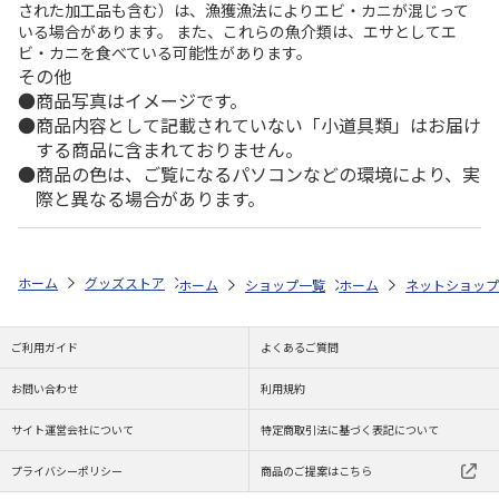
された加工品も含む）は、漁獲漁法によりエビ・カニが混じって
いる場合があります。 また、これらの魚介類は、エサとしてエ
ビ・カニを食べている可能性があります。
その他
商品写真はイメージです。
商品内容として記載されていない「小道具類」はお届け
する商品に含まれておりません。
商品の色は、ご覧になるパソコンなどの環境により、実
際と異なる場合があります。
ホーム
グッズストア
スポーツ・スポーツ選手
NPB（日本野球機構）
ホーム
ショップ一覧
ホーム
レッツ
ネットショップ
26SNOOPY 
ご利用ガイド
よくあるご質問
お問い合わせ
利用規約
サイト運営会社について
特定商取引法に基づく表記について
プライバシーポリシー
商品のご提案はこちら