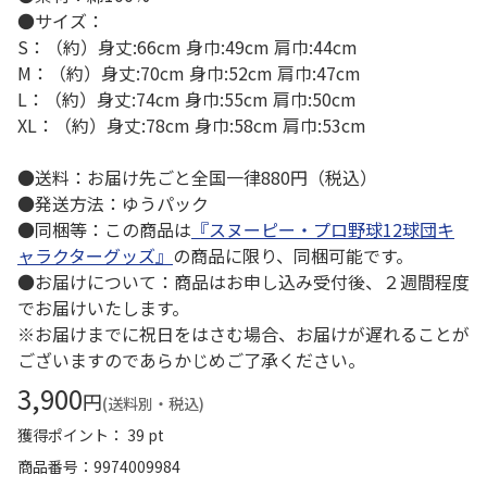
●サイズ：
S：（約）身丈:66cm 身巾:49cm 肩巾:44cm
M：（約）身丈:70cm 身巾:52cm 肩巾:47cm
L：（約）身丈:74cm 身巾:55cm 肩巾:50cm
XL：（約）身丈:78cm 身巾:58cm 肩巾:53cm
●送料：お届け先ごと全国一律880円（税込）
●発送方法：ゆうパック
●同梱等：この商品は
『スヌーピー・プロ野球12球団キ
ャラクターグッズ』
の商品に限り、同梱可能です。
●お届けについて：商品はお申し込み受付後、２週間程度
でお届けいたします。
※お届けまでに祝日をはさむ場合、お届けが遅れることが
ございますのであらかじめご了承ください。
3,900
円
(送料別・税込)
獲得ポイント： 39 pt
商品番号
9974009984