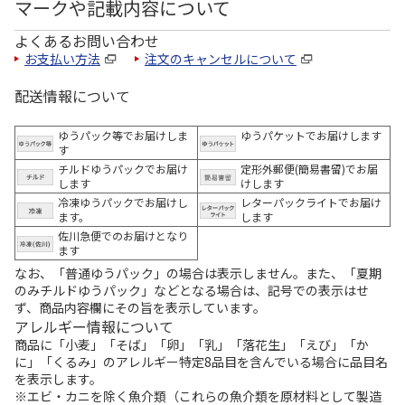
マークや記載内容について
よくあるお問い合わせ
お支払い方法
注文のキャンセルについて
配送情報について
ゆうパック等でお届けしま
ゆうパケットでお届けします
す
チルドゆうパックでお届け
定形外郵便(簡易書留)でお届
します
けします
冷凍ゆうパックでお届けし
レターパックライトでお届け
ます。
します
佐川急便でのお届けとなり
ます
なお、「普通ゆうパック」の場合は表示しません。また、「夏期
のみチルドゆうパック」などとなる場合は、記号での表示はせ
ず、商品内容欄にその旨を表示しています。
アレルギー情報について
商品に「小麦」「そば」「卵」「乳」「落花生」「えび」「か
に」「くるみ」のアレルギー特定8品目を含んでいる場合に品目名
を表示します。
※エビ・カニを除く魚介類（これらの魚介類を原材料として製造