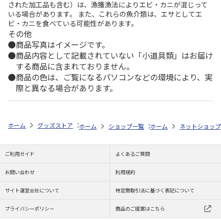
された加工品も含む）は、漁獲漁法によりエビ・カニが混じって
いる場合があります。 また、これらの魚介類は、エサとしてエ
ビ・カニを食べている可能性があります。
その他
商品写真はイメージです。
商品内容として記載されていない「小道具類」はお届け
する商品に含まれておりません。
商品の色は、ご覧になるパソコンなどの環境により、実
際と異なる場合があります。
ホーム
グッズストア
スポーツ・スポーツ選手
NPB（日本野球機構）
ホーム
ショップ一覧
ホーム
レッツ
ネットショップ
26SNOOPY
ご利用ガイド
よくあるご質問
お問い合わせ
利用規約
サイト運営会社について
特定商取引法に基づく表記について
プライバシーポリシー
商品のご提案はこちら