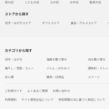
母の日
こどもの日
父の日
お中元
敬老の日
ストアから探す
切手・はがきストア
ギフトストア
食品・グルメストア
カテゴリから探す
切手・はがき
海鮮お取り寄せ
肉お取り寄せ
梅干し・惣菜・カレー
ジャム・はちみつ
調味料・ドレッ
めん類
雑貨・日用品
スイーツ
ご利用ガイド
よくあるご質問
お問い合わせ
利用規約
サイト運営会社について
特定商取引法に基づく表記について