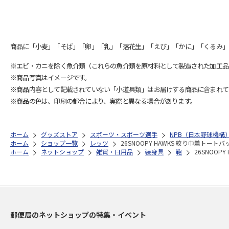
商品に「小麦」「そば」「卵」「乳」「落花生」「えび」「かに」「くるみ」
※エビ・カニを除く魚介類（これらの魚介類を原材料として製造された加工品
※商品写真はイメージです。
※商品内容として記載されていない「小道具類」はお届けする商品に含まれて
※商品の色は、印刷の都合により、実際と異なる場合があります。
ホーム
グッズストア
スポーツ・スポーツ選手
NPB（日本野球機構
ホーム
ショップ一覧
レッツ
26SNOOPY HAWKS 絞り巾着トートバ
ホーム
ネットショップ
雑貨・日用品
装身具
鞄
26SNOOP
郵便局のネットショップの特集・イベント