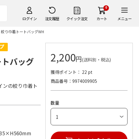
0
ログイン
注文履歴
クイック注文
カート
メニュー
WKS 絞り巾着トートバッグWH
2,200
円
トートバッグ
(送料別・税込)
獲得ポイント： 22 pt
商品番号
9974009905
インの絞り巾着ト
数量
35×H560mm