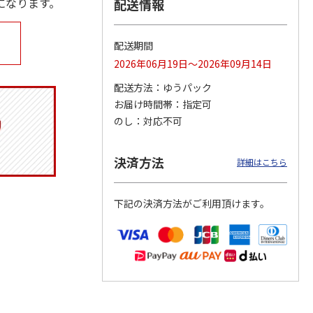
になります。
配送情報
配送期間
奇妙な
『ジョジョの奇妙な
POSTIES オリジナ
『ジョジョの奇妙な
2026年06月19日～2026年09月14日
ダスト
冒険 スターダスト
ルTシャツ Sサイズ
冒険 スターダスト
ス』
クルセイダース』
クルセイダース』
配送方法
ゆうパック
トラ
…
トラ
…
お届け時間帯
指定可
3,300円
3,080円
3,300円
のし
対応不可
)
(送料別・税込)
(送料別・税込)
(送料別・税込)
決済方法
詳細はこちら
下記の決済方法がご利用頂けます。