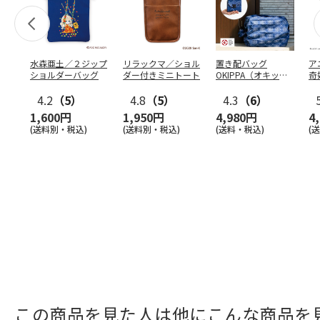
水森亜土／２ジップ
リラックマ／ショル
置き配バッグ
ア
ショルダーバッグ
ダー付きミニトート
OKIPPA（オキッ
奇
パ）
風』
4.2
（5）
4.8
（5）
4.3
（6）
1,600円
1,950円
4,980円
4
(送料別・税込)
(送料別・税込)
(送料・税込)
(
この商品を見た人は他にこんな商品を