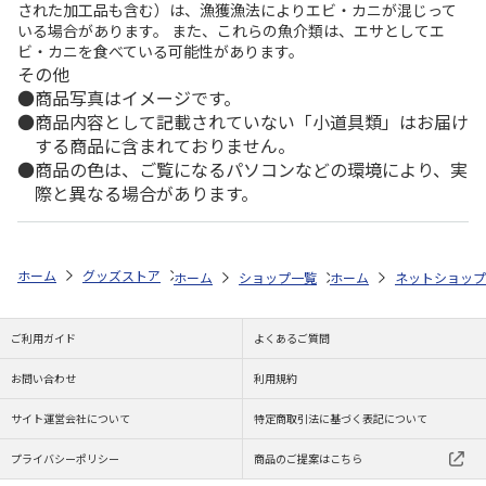
された加工品も含む）は、漁獲漁法によりエビ・カニが混じって
いる場合があります。 また、これらの魚介類は、エサとしてエ
ビ・カニを食べている可能性があります。
その他
商品写真はイメージです。
商品内容として記載されていない「小道具類」はお届け
する商品に含まれておりません。
商品の色は、ご覧になるパソコンなどの環境により、実
際と異なる場合があります。
ホーム
グッズストア
スポーツ・スポーツ選手
NPB（日本野球機構）
ホーム
ショップ一覧
ホーム
レッツ
ネットショップ
26SNOOPY 
ご利用ガイド
よくあるご質問
お問い合わせ
利用規約
サイト運営会社について
特定商取引法に基づく表記について
プライバシーポリシー
商品のご提案はこちら