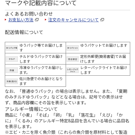
マークや記載内容について
よくあるお問い合わせ
お支払い方法
注文のキャンセルについて
配送情報について
ゆうパック等でお届けしま
ゆうパケットでお届けします
す
チルドゆうパックでお届け
定形外郵便(簡易書留)でお届
します
けします
冷凍ゆうパックでお届けし
レターパックライトでお届け
ます。
します
佐川急便でのお届けとなり
ます
なお、「普通ゆうパック」の場合は表示しません。また、「夏期
のみチルドゆうパック」などとなる場合は、記号での表示はせ
ず、商品内容欄にその旨を表示しています。
アレルギー情報について
商品に「小麦」「そば」「卵」「乳」「落花生」「えび」「か
に」「くるみ」のアレルギー特定8品目を含んでいる場合に品目名
を表示します。
※エビ・カニを除く魚介類（これらの魚介類を原材料として製造