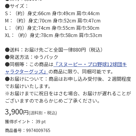
●サイズ：
S：（約）身丈:66cm 身巾:49cm 肩巾:44cm
M：（約）身丈:70cm 身巾:52cm 肩巾:47cm
L：（約）身丈:74cm 身巾:55cm 肩巾:50cm
XL：（約）身丈:78cm 身巾:58cm 肩巾:53cm
●送料：お届け先ごと全国一律880円（税込）
●発送方法：ゆうパック
●同梱等：この商品は
『スヌーピー・プロ野球12球団キ
ャラクターグッズ』
の商品に限り、同梱可能です。
●お届けについて：商品はお申し込み受付後、２週間程度
でお届けいたします。
※お届けまでに祝日をはさむ場合、お届けが遅れることが
ございますのであらかじめご了承ください。
3,900
円
(送料別・税込)
獲得ポイント： 39 pt
商品番号
9974009765