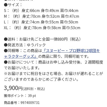
●サイズ：
S：（約）身丈:66cm 身巾:49cm 肩巾:44cm
M：（約）身丈:70cm 身巾:52cm 肩巾:47cm
L：（約）身丈:74cm 身巾:55cm 肩巾:50cm
XL：（約）身丈:78cm 身巾:58cm 肩巾:53cm
●送料：お届け先ごと全国一律880円（税込）
●発送方法：ゆうパック
●同梱等：この商品は
『スヌーピー・プロ野球12球団キ
ャラクターグッズ』
の商品に限り、同梱可能です。
●お届けについて：商品はお申し込み受付後、２週間程度
でお届けいたします。
※お届けまでに祝日をはさむ場合、お届けが遅れることが
ございますのであらかじめご了承ください。
3,900
円
(送料別・税込)
獲得ポイント： 39 pt
商品番号
9974009731