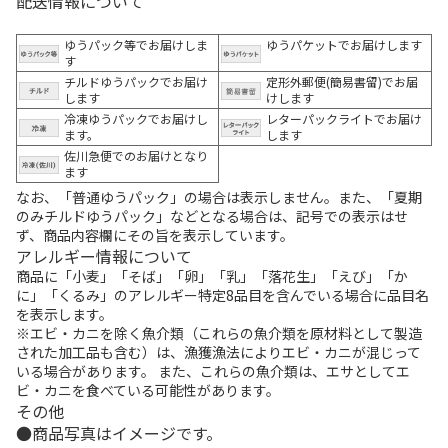
配送情報について
ゆうパック等でお届けしま
ゆうパケットでお届けします
す
チルドゆうパックでお届け
定形外郵便(簡易書留)でお届
します
けします
冷凍ゆうパックでお届けし
レターパックライトでお届け
ます。
します
佐川急便でのお届けとなり
ます
なお、「普通ゆうパック」の場合は表示しません。また、「夏期
のみチルドゆうパック」などとなる場合は、記号での表示はせ
ず、商品内容欄にその旨を表示しています。
アレルギー情報について
商品に「小麦」「そば」「卵」「乳」「落花生」「えび」「か
に」「くるみ」のアレルギー特定8品目を含んでいる場合に品目名
を表示します。
※エビ・カニを除く魚介類（これらの魚介類を原材料として製造
された加工品も含む）は、漁獲漁法によりエビ・カニが混じって
いる場合があります。 また、これらの魚介類は、エサとしてエ
ビ・カニを食べている可能性があります。
その他
商品写真はイメージです。