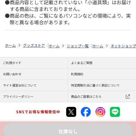
商品内容として記載されていない「小道具類」はお届け
する商品に含まれておりません。
商品の色は、ご覧になるパソコンなどの環境により、実
際と異なる場合があります。
ホーム
グッズストア
スポーツ・スポーツ選手
NPB（日本野球機構）
ホーム
ショップ一覧
ホーム
レッツ
ネットショップ
26SNOOPY 
ご利用ガイド
よくあるご質問
お問い合わせ
利用規約
サイト運営会社について
特定商取引法に基づく表記について
プライバシーポリシー
商品のご提案はこちら
SNSでお得な情報発信中
在庫なし
Copyright (C) JAPAN POST Co.,Ltd. All Rights Reserved.