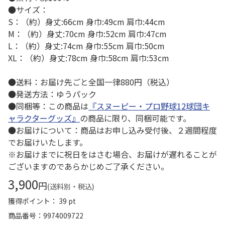
●サイズ：
S：（約）身丈:66cm 身巾:49cm 肩巾:44cm
M：（約）身丈:70cm 身巾:52cm 肩巾:47cm
L：（約）身丈:74cm 身巾:55cm 肩巾:50cm
XL：（約）身丈:78cm 身巾:58cm 肩巾:53cm
●送料：お届け先ごと全国一律880円（税込）
●発送方法：ゆうパック
●同梱等：この商品は
『スヌーピー・プロ野球12球団キ
ャラクターグッズ』
の商品に限り、同梱可能です。
●お届けについて：商品はお申し込み受付後、２週間程度
でお届けいたします。
※お届けまでに祝日をはさむ場合、お届けが遅れることが
ございますのであらかじめご了承ください。
3,900
円
(送料別・税込)
獲得ポイント： 39 pt
商品番号
9974009722