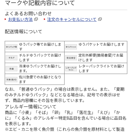
マークや記載内容について
よくあるお問い合わせ
お支払い方法
注文のキャンセルについて
配送情報について
ゆうパック等でお届けしま
ゆうパケットでお届けします
す
チルドゆうパックでお届け
定形外郵便(簡易書留)でお届
します
けします
冷凍ゆうパックでお届けし
レターパックライトでお届け
ます。
します
佐川急便でのお届けとなり
ます
なお、「普通ゆうパック」の場合は表示しません。また、「夏期
のみチルドゆうパック」などとなる場合は、記号での表示はせ
ず、商品内容欄にその旨を表示しています。
アレルギー情報について
商品に「小麦」「そば」「卵」「乳」「落花生」「えび」「か
に」「くるみ」のアレルギー特定8品目を含んでいる場合に品目名
を表示します。
※エビ・カニを除く魚介類（これらの魚介類を原材料として製造