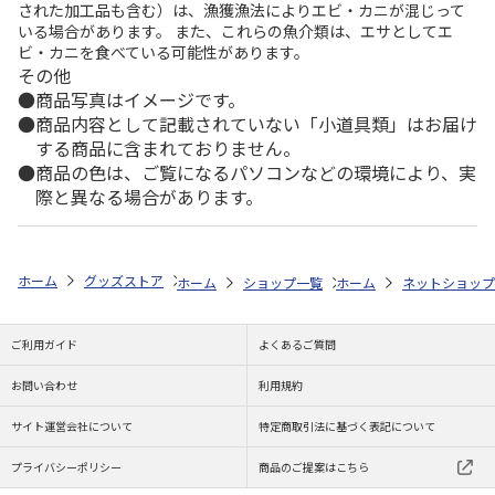
された加工品も含む）は、漁獲漁法によりエビ・カニが混じって
いる場合があります。 また、これらの魚介類は、エサとしてエ
ビ・カニを食べている可能性があります。
その他
商品写真はイメージです。
商品内容として記載されていない「小道具類」はお届け
する商品に含まれておりません。
商品の色は、ご覧になるパソコンなどの環境により、実
際と異なる場合があります。
ホーム
グッズストア
スポーツ・スポーツ選手
NPB（日本野球機構）
ホーム
ショップ一覧
ホーム
レッツ
ネットショップ
26SNOOPY 
ご利用ガイド
よくあるご質問
お問い合わせ
利用規約
サイト運営会社について
特定商取引法に基づく表記について
プライバシーポリシー
商品のご提案はこちら