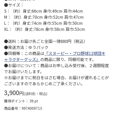
●サイズ：
S：（約）身丈:66cm 身巾:49cm 肩巾:44cm
M：（約）身丈:70cm 身巾:52cm 肩巾:47cm
L：（約）身丈:74cm 身巾:55cm 肩巾:50cm
XL：（約）身丈:78cm 身巾:58cm 肩巾:53cm
●送料：お届け先ごと全国一律880円（税込）
●発送方法：ゆうパック
●同梱等：この商品は
『スヌーピー・プロ野球12球団キ
ャラクターグッズ』
の商品に限り、同梱可能です。
●お届けについて：商品はお申し込み受付後、２週間程度
でお届けいたします。
※お届けまでに祝日をはさむ場合、お届けが遅れることが
ございますのであらかじめご了承ください。
3,900
円
(送料別・税込)
獲得ポイント： 39 pt
商品番号
9974009713