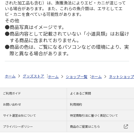
された加工品も含む）は、漁獲漁法によりエビ・カニが混じって
いる場合があります。 また、これらの魚介類は、エサとしてエ
ビ・カニを食べている可能性があります。
その他
商品写真はイメージです。
商品内容として記載されていない「小道具類」はお届け
する商品に含まれておりません。
商品の色は、ご覧になるパソコンなどの環境により、実
際と異なる場合があります。
ホーム
グッズストア
スポーツ・スポーツ選手
NPB（日本野球機構）
ホーム
ショップ一覧
ホーム
レッツ
ネットショップ
26SNOOPY 
ご利用ガイド
よくあるご質問
お問い合わせ
利用規約
サイト運営会社について
特定商取引法に基づく表記について
プライバシーポリシー
商品のご提案はこちら