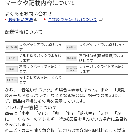
マークや記載内容について
よくあるお問い合わせ
お支払い方法
注文のキャンセルについて
配送情報について
ゆうパック等でお届けしま
ゆうパケットでお届けします
す
チルドゆうパックでお届け
定形外郵便(簡易書留)でお届
します
けします
冷凍ゆうパックでお届けし
レターパックライトでお届け
ます。
します
佐川急便でのお届けとなり
ます
なお、「普通ゆうパック」の場合は表示しません。また、「夏期
のみチルドゆうパック」などとなる場合は、記号での表示はせ
ず、商品内容欄にその旨を表示しています。
アレルギー情報について
商品に「小麦」「そば」「卵」「乳」「落花生」「えび」「か
に」「くるみ」のアレルギー特定8品目を含んでいる場合に品目名
を表示します。
※エビ・カニを除く魚介類（これらの魚介類を原材料として製造